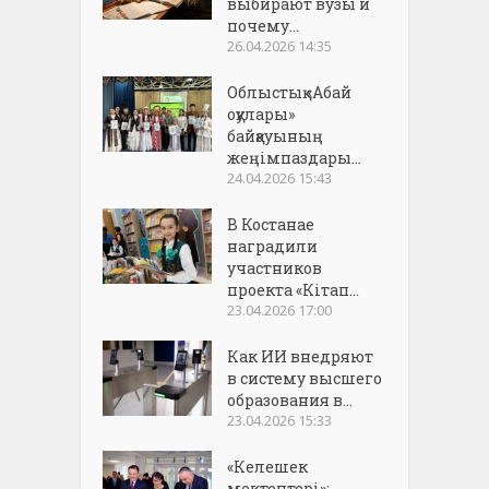
выбирают вузы и
почему...
26.04.2026 14:35
Облыстық «Абай
оқулары»
байқауының
жеңімпаздары...
24.04.2026 15:43
В Костанае
наградили
участников
проекта «Кітап...
23.04.2026 17:00
Как ИИ внедряют
в систему высшего
образования в...
23.04.2026 15:33
«Келешек
мектептері»: