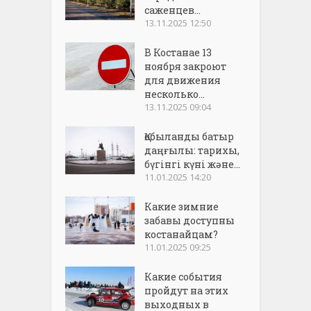
саженцев...
13.11.2025 12:50
В Костанае 13
ноября закроют
для движения
несколько...
13.11.2025 09:04
Қобыланды батыр
даңғылы: тарихы,
бүгінгі күні және...
11.01.2025 14:20
Какие зимние
забавы доступны
костанайцам?
11.01.2025 09:25
Какие события
пройдут на этих
выходных в