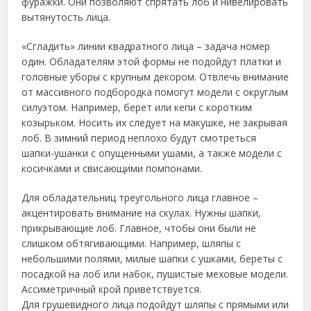
фуражки. Они позволяют спрятать лоб и нивелировать
вытянутость лица.
«Сгладить» линии квадратного лица – задача номер
один. Обладателям этой формы не подойдут платки и
головные уборы с крупным декором. Отвлечь внимание
от массивного подбородка помогут модели с округлым
силуэтом. Например, берет или кепи с коротким
козырьком. Носить их следует на макушке, не закрывая
лоб. В зимний период неплохо будут смотреться
шапки-ушанки с опущенными ушами, а также модели с
косичками и свисающими помпонами.
Для обладательниц треугольного лица главное –
акцентировать внимание на скулах. Нужны шапки,
прикрывающие лоб. Главное, чтобы они были не
слишком обтягивающими. Например, шляпы с
небольшими полями, милые шапки с ушками, береты с
посадкой на лоб или набок, пушистые меховые модели.
Ассиметричный крой приветствуется.
Для грушевидного лица подойдут шляпы с прямыми или