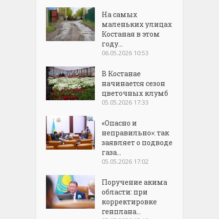
На самых
маленьких улицах
Костаная в этом
году...
06.05.2026 10:53
В Костанае
начинается сезон
цветочных клумб
05.05.2026 17:33
«Опасно и
неправильно»: так
заявляет о подводе
газа...
05.05.2026 17:02
Поручение акима
области: при
корректировке
генплана...