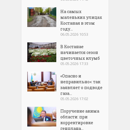
На самых
маленьких улицах
Костаная в этом
году...
06.05.2026 10:53
В Костанае
начинается сезон
цветочных клумб
05.05.2026 17:33
«Опасно и
неправильно»: так
заявляет о подводе
газа...
05.05.2026 17:02
Поручение акима
области: при
корректировке
генплана...