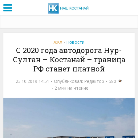
ЖКХ
Новости
•
С 2020 года автодорога Нур-
Султан – Костанай – граница
РФ станет платной
23.10.2019 14:51
Опубликовал:
Редактор
580
2 мин на чтение