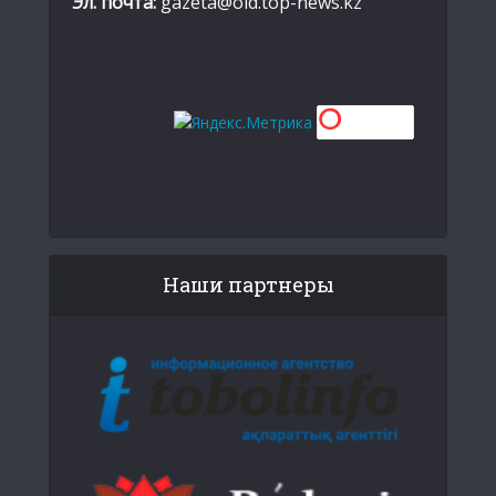
Эл. почта:
gazeta@old.top-news.kz
Наши партнеры