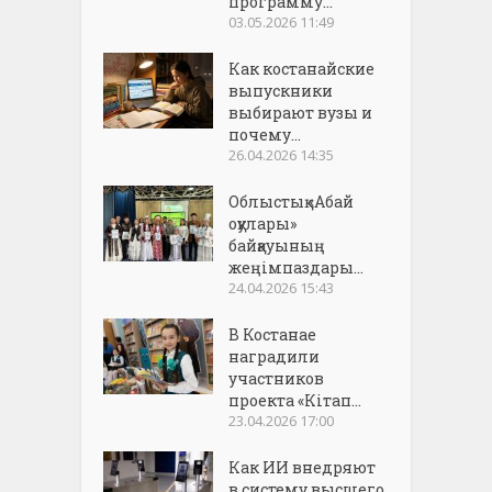
программу...
03.05.2026 11:49
Как костанайские
выпускники
выбирают вузы и
почему...
26.04.2026 14:35
Облыстық «Абай
оқулары»
байқауының
жеңімпаздары...
24.04.2026 15:43
В Костанае
наградили
участников
проекта «Кітап...
23.04.2026 17:00
Как ИИ внедряют
в систему высшего