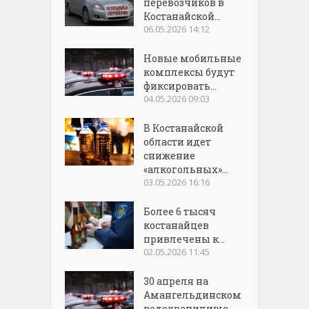
перевозчиков в
Костанайской...
06.05.2026 14:12
Новые мобильные
комплексы будут
фиксировать...
04.05.2026 09:03
В Костанайской
области идет
снижение
«алкогольных»...
03.05.2026 16:16
Более 6 тысяч
костанайцев
привлечены к...
02.05.2026 11:45
30 апреля на
Амангельдинском
водохранилище