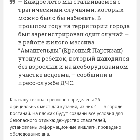
—
Каждое
лето
мы
сталкиваемся
с
трагическими
случаями,
которых
можно
было
бы
избежать.
В
прошлом
году
на
территории
города
был
зарегистрирован
один
случай —
в
районе
жилого
массива
“
Амангельды” (
Красный
Партизан)
утонул
ребенок,
который
находился
без
взрослых
и
на
необорудованном
участке
водоема, —
сообщили
в
пресс-
службе
ДЧС.
К
началу
сезона
в
регионе
определены
26
официальных
мест
для
купания,
из
них
4 —
в
городе
Костанай.
На
пляжах
будут
созданы
все
условия
для
безопасного
отдыха:
дежурство
спасателей,
установлены
информационные
аншлаги,
проведено
обследование
дна.