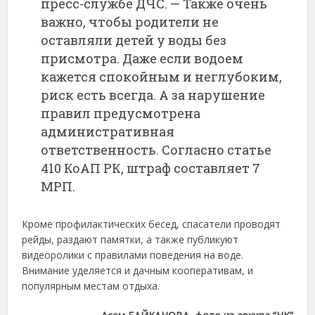
пресс-службе ДЧС.
— Также о
чень
важно,
чтобы
родители
не
оставляли
детей
у
воды
без
присмотра.
Даже
если
водоем
кажется
спокойным
и
неглубоким,
риск
есть
всегда.
А
за
нарушение
правил
предусмотрена
административная
ответственность.
Согласно
статье
410
КоАП
РК,
штраф
составляет
7
МРП.
Кроме
профилактических
бесед,
спасатели
проводят
рейды,
раздают
памятки,
а
также
публикуют
видеоролики
с
правилами
поведения
на
воде.
Внимание
уделяется
и
дачным
кооперативам,
и
популярным
местам
отдыха.