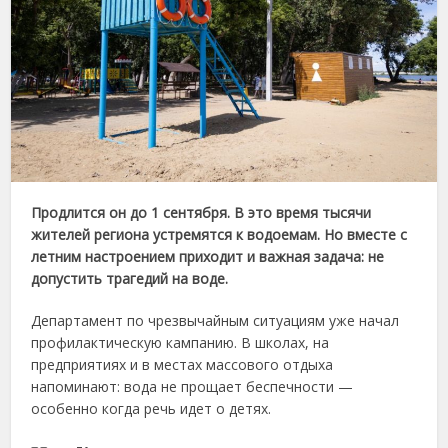
Продлится
он
до
1
сентября.
В
это
время
тысячи
жителей
региона
устремятся
к
водоемам.
Но
вместе
с
летним
настроением
приходит
и
важная
задача:
не
допустить
трагедий
на
воде.
Департамент
по
чрезвычайным
ситуациям
уже
начал
профилактическую
кампанию.
В
школах,
на
предприятиях
и
в
местах
массового
отдыха
напоминают:
вода
не
прощает
беспечности —
особенно
когда
речь
идет
о
детях.