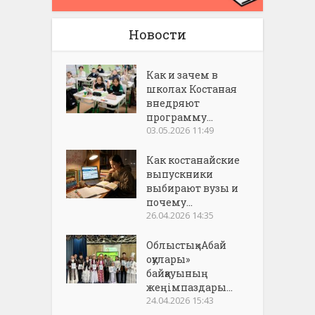
Новости
Как и зачем в
школах Костаная
внедряют
программу...
03.05.2026 11:49
Как костанайские
выпускники
выбирают вузы и
почему...
26.04.2026 14:35
Облыстық «Абай
оқулары»
байқауының
жеңімпаздары...
24.04.2026 15:43