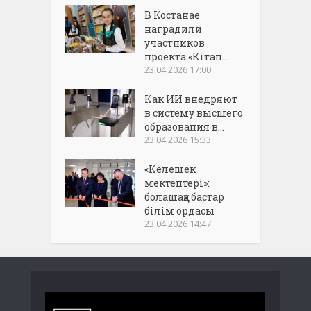
В Костанае
наградили
участников
проекта «Кітап...
23.04.2026 17:00
Как ИИ внедряют
в систему высшего
образования в...
23.04.2026 15:33
«Келешек
мектептері»:
болашаққа бастар
білім ордасы
23.04.2026 14:47