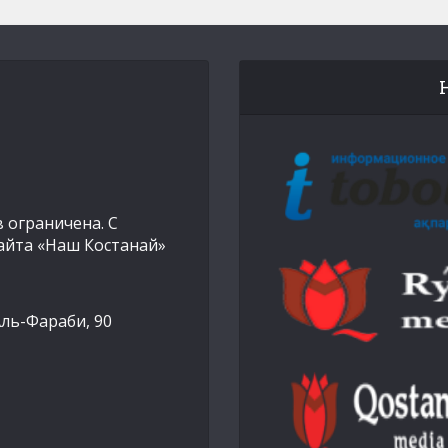
 ограничена. С
айта «Наш Костанай»
Аль-Фараби, 90