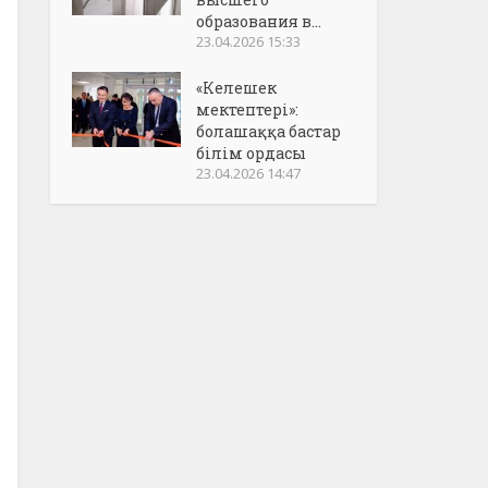
образования в...
23.04.2026 15:33
«Келешек
мектептері»:
болашаққа бастар
білім ордасы
23.04.2026 14:47