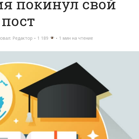
ия покинул свой
пост
овал:
Редактор
1 189
1 мин на чтение