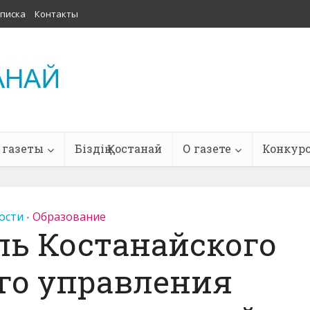
писка
Контакты
 газеты
Біздің Қостанай
О газете
Конкур
ости
Образование
•
ль Костанайского
го управления