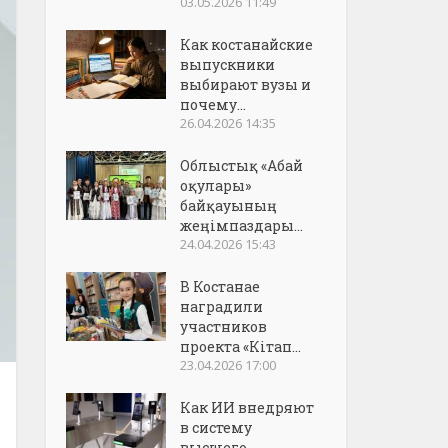
03.05.2026 11:49
Как костанайские
выпускники
выбирают вузы и
почему...
26.04.2026 14:35
Облыстық «Абай
оқулары»
байқауының
жеңімпаздары...
24.04.2026 15:43
В Костанае
наградили
участников
проекта «Кітап...
23.04.2026 17:00
Как ИИ внедряют
в систему
высшего