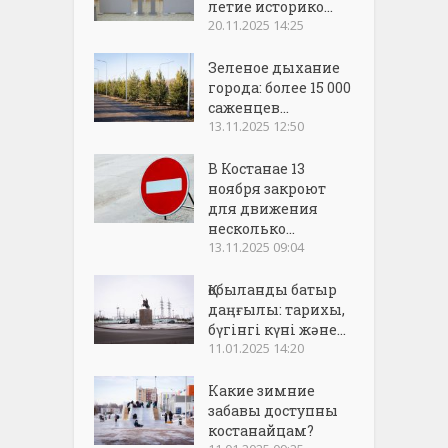
летие историко...
20.11.2025 14:25
Зеленое дыхание
города: более 15 000
саженцев...
13.11.2025 12:50
В Костанае 13
ноября закроют
для движения
несколько...
13.11.2025 09:04
Қобыланды батыр
даңғылы: тарихы,
бүгінгі күні және...
11.01.2025 14:20
Какие зимние
забавы доступны
костанайцам?