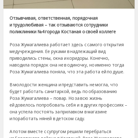
Отзывчивая, ответственная, порядочная
и трудолюбивая – так отзываются сотрудники
поликлиники №4 города Костаная о своей коллеге
Роза Жумагалиева работает здесь с самого открытия
медучреждения. Ее руками в надлежащий вид
приводились стены, окна и коридоры. Конечно,
наводила порядок она не в одиночку, но именно тогда
Роза Жумагалиева поняла, что эта работа ей по душе.
В молодости женщина и представить не могла, что
будет работать санитаркой, ведь по образованию
Роза Жумагалиева – повар. Но за всю жизнь
ей довелось попробовать себя и в других профессиях –
она успела постоять за прилавком в магазине
и поработать няней в детском саду.
А потом вместе с супругом решили перебраться