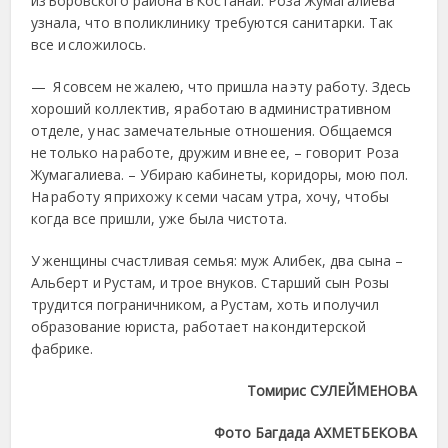
из Боровского района в Костанай. Роза Жумагалиева
узнала, что в поликлинику требуются санитарки. Так
все и сложилось.
— Я совсем не жалею, что пришла на эту работу. Здесь
хороший коллектив, я работаю в административном
отделе, у нас замечательные отношения. Общаемся
не только на работе, дружим и вне ее, – говорит Роза
Жумагалиева. – Убираю кабинеты, коридоры, мою пол.
На работу я прихожу к семи часам утра, хочу, чтобы
когда все пришли, уже была чистота.
У женщины счастливая семья: муж Алибек, два сына –
Альберт и Рустам, и трое внуков. Старший сын Розы
трудится пограничником, а Рустам, хоть и получил
образование юриста, работает на кондитерской
фабрике.
Томирис СУЛЕЙМЕНОВА
Фото Багдада АХМЕТБЕКОВА