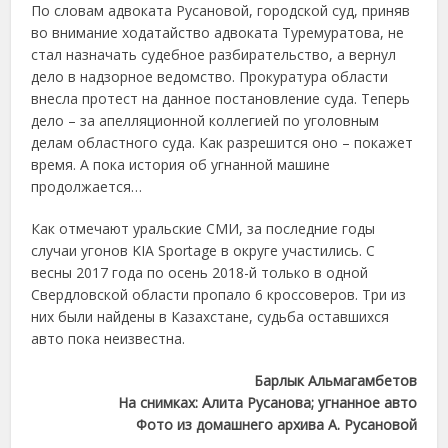
По словам адвоката Русановой, городской суд, приняв
во внимание ходатайство адвоката Туремуратова, не
стал назначать судебное разбирательство, а вернул
дело в надзорное ведомство. Прокуратура области
внесла протест на данное постановление суда. Теперь
дело – за апелляционной коллегией по уголовным
делам областного суда. Как разрешится оно – покажет
время. А пока история об угнанной машине
продолжается…
Как отмечают уральские СМИ, за последние годы
случаи угонов KIA Sportage в округе участились. С
весны 2017 года по осень 2018-й только в одной
Свердловской области пропало 6 кроссоверов. Три из
них были найдены в Казахстане, судьба оставшихся
авто пока неизвестна.
Барлык Альмагамбетов
На снимках: Алита Русанова; угнанное авто
Фото из домашнего архива А. Русановой