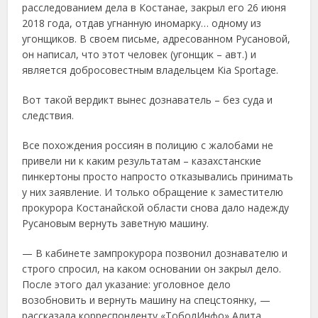
расследованием дела в Костанае, закрыл его 26 июня
2018 года, отдав угнанную иномарку… одному из
угонщиков. В своем письме, адресованном Русановой,
он написал, что этот человек (угонщик – авт.) и
является добросовестным владельцем Kia Sportage.
Вот такой вердикт вынес дознаватель – без суда и
следствия.
Все похождения россиян в полицию с жалобами не
привели ни к каким результатам – казахстанские
пинкертоны просто напросто отказывались принимать
у них заявление. И только обращение к заместителю
прокурора Костанайской области снова дало надежду
Русановым вернуть заветную машину.
— В кабинете зампрокурора позвонил дознавателю и
строго спросил, на каком основании он закрыл дело.
После этого дал указание: уголовное дело
возобновить и вернуть машину на спецстоянку, —
рассказала корреспонденту «ТоболИнфо» Алита