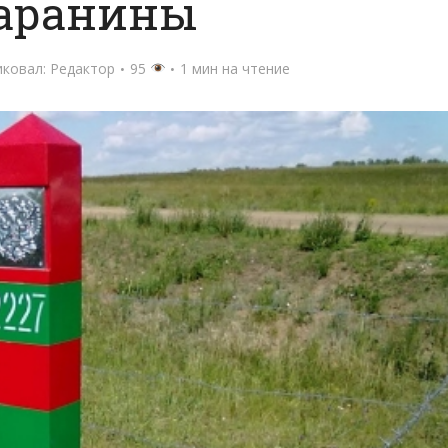
баранины
иковал:
Редактор
95
1 мин на чтение