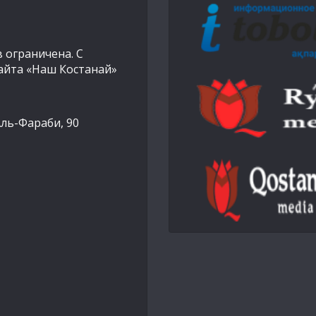
 ограничена. С
айта «Наш Костанай»
Аль-Фараби, 90