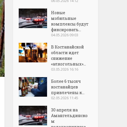
06.05.2026 14:12
Новые
мобильные
комплексы будут
фиксировать...
04.05.2026 09:03
В Костанайской
области идет
снижение
«алкогольных»...
03.05.2026 16:16
Более 6 тысяч
костанайцев
привлечены к...
02.05.2026 11:45
30 апреля на
Амангельдинско
м
водохранилище