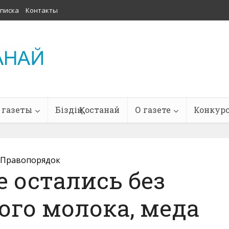
писка
Контакты
 газеты
Біздің Қостанай
О газете
Конкур
Правопорядок
 остались без
ого молока, меда