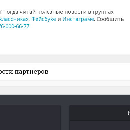
 Тогда читай полезные новости в группах
классниках
,
Фейсбуке
и
Инстаграме
. Сообщить
76-000-66-77
ости партнёров