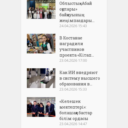
Облыстық «Абай
оқулары»
байқауының
жеңімпаздары...
24.04.2026 15:43
В Костанае
наградили
участников
проекта «Кітап...
23.04.2026 17:00
Как ИИ внедряют
в систему высшего
образования в...
23.04.2026 15:33
«Келешек
мектептері»:
болашаққа бастар
білім ордасы
23.04.2026 14:47