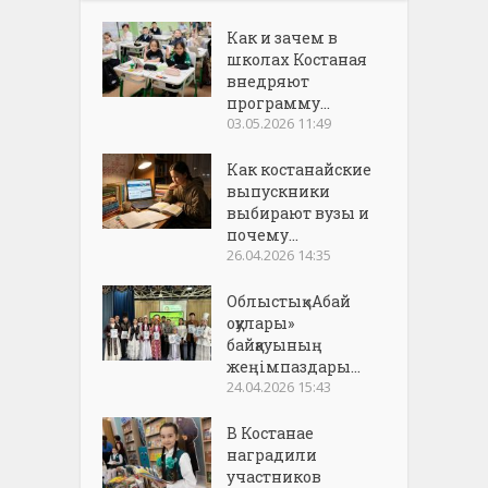
Как и зачем в
школах Костаная
внедряют
программу...
03.05.2026 11:49
Как костанайские
выпускники
выбирают вузы и
почему...
26.04.2026 14:35
Облыстық «Абай
оқулары»
байқауының
жеңімпаздары...
24.04.2026 15:43
В Костанае
наградили
участников