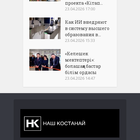
проекта «Кітап...
23.04.2026 17:00
Как ИИ внедряют
в систему высшего
образования в...
23.04.2026 15:33
«Келешек
мектептері»:
болашаққа бастар
білім ордасы
23.04.2026 14:47