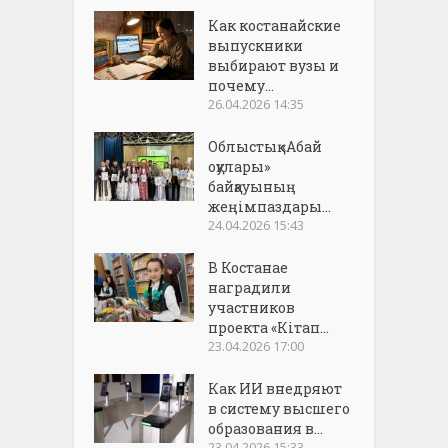
Как костанайские
выпускники
выбирают вузы и
почему...
26.04.2026 14:35
Облыстық «Абай
оқулары»
байқауының
жеңімпаздары...
24.04.2026 15:43
В Костанае
наградили
участников
проекта «Кітап...
23.04.2026 17:00
Как ИИ внедряют
в систему высшего
образования в...
23.04.2026 15:33