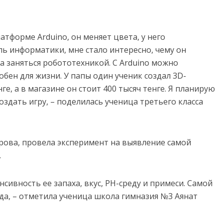
атформе Arduino, он меняет цвета, у него
ель информатики, мне стало интересно, чему он
ла заняться робототехникой. С Arduino можно
обен для жизни. У папы один ученик создал 3D-
ге, а в магазине он стоит 400 тысяч тенге. Я планирую
оздать игру, – поделилась ученица третьего класса
рова, провела эксперимент на выявление самой
.
сивность ее запаха, вкус, PH-среду и примеси. Самой
да, – отметила ученица школа гимназия №3 Аянат