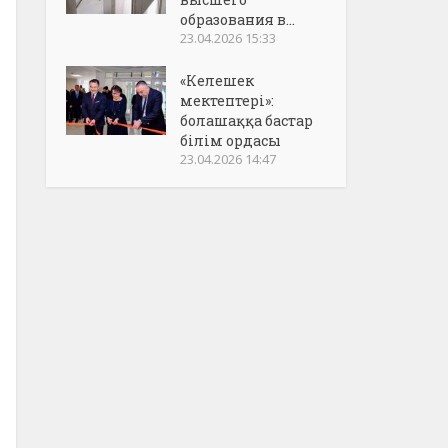
образования в...
23.04.2026 15:33
«Келешек
мектептері»:
болашаққа бастар
білім ордасы
23.04.2026 14:47