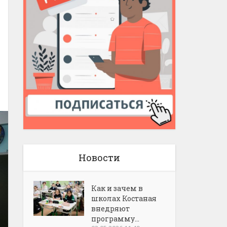
Новости
Как и зачем в
школах Костаная
внедряют
программу...