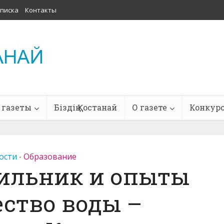
писка
Контакты
 газеты
Біздің Қостанай
О газете
Конкур
ости
Образование
•
тильник и опыты
ество воды –