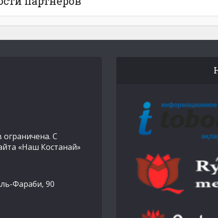
ости партнёров
 ограничена. С
айта «Наш Костанай»
Аль-Фараби, 90