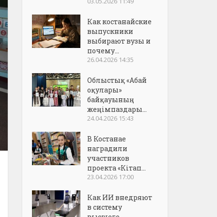
03.05.2026 11:49
Как костанайские
выпускники
выбирают вузы и
почему...
26.04.2026 14:35
Облыстық «Абай
оқулары»
байқауының
жеңімпаздары...
24.04.2026 15:43
В Костанае
наградили
участников
проекта «Кітап...
23.04.2026 17:00
Как ИИ внедряют
в систему
высшего