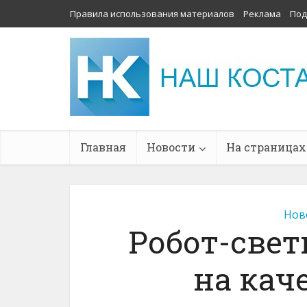
Правила использования материалов
Реклама
Под
Главная
Новости
На страницах
Нов
Робот-све
на кач