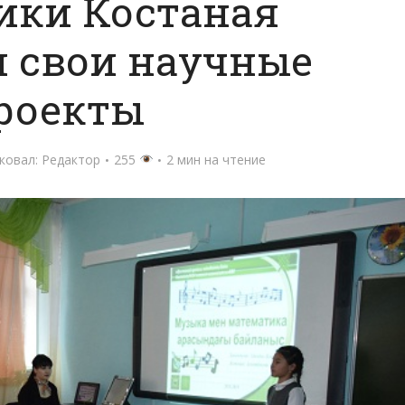
ики Костаная
 свои научные
роекты
ковал:
Редактор
255
2 мин на чтение