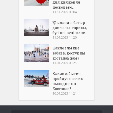
для движения
несколько...
13.11.2025 09:04
Қобыланды батыр
даңғылы: тарихы,
бүгінгі күні және...
11.01.2025 14:20
Какие зимние
забавы доступны
костанайцам?
11.01.2025 09:25
Какие события
пройдут на этих
выходных в
Костанае?
10.01.2025 14:21