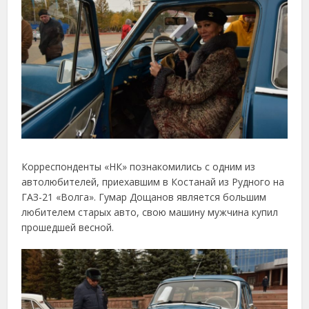
Корреспонденты «НК» познакомились с одним из
автолюбителей, приехавшим в Костанай из Рудного на
ГАЗ-21 «Волга». Гумар Дощанов является большим
любителем старых авто, свою машину мужчина купил
прошедшей весной.