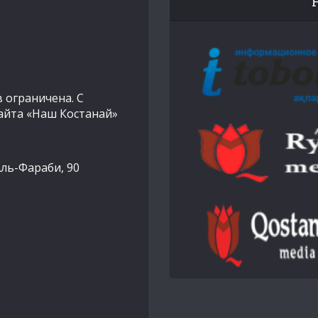
 ограничена. С
айта «Наш Костанай»
Аль-Фараби, 90