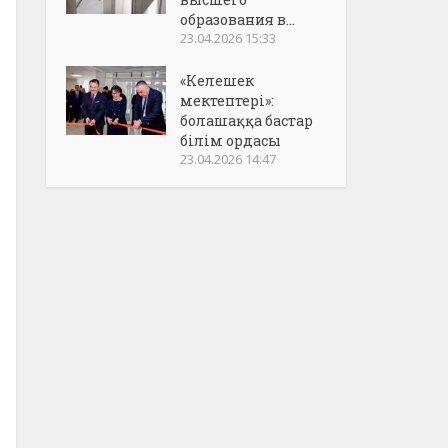
образования в...
23.04.2026 15:33
«Келешек
мектептері»:
болашаққа бастар
білім ордасы
23.04.2026 14:47