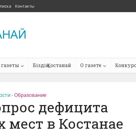
писка
Контакты
 газеты
Біздің Қостанай
О газете
Конкур
ости
Образование
•
опрос дефицита
 мест в Костанае