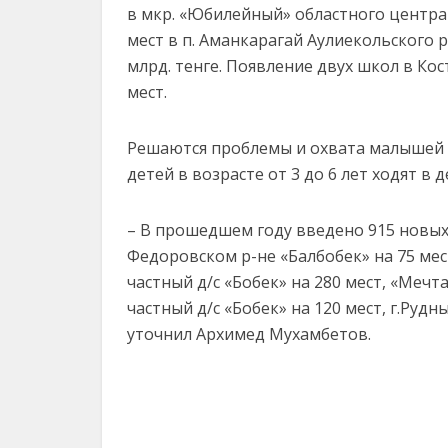
в мкр. «Юбилейный» областного центра
мест в п. Аманкарагай Аулиекольского 
млрд. тенге. Появление двух школ в К
мест.
Решаются проблемы и охвата малышей 
детей в возрасте от 3 до 6 лет ходят в д
– В прошедшем году введено 915 новых м
Федоровском р-не «Балбобек» на 75 мест
частный д/с «Бобек» на 280 мест, «Мечта
частный д/с «Бобек» на 120 мест, г.Рудн
уточнил Архимед Мухамбетов.