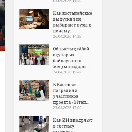
03.05.2026 11:49
Как костанайские
выпускники
выбирают вузы и
почему...
26.04.2026 14:35
Облыстық «Абай
оқулары»
байқауының
жеңімпаздары...
24.04.2026 15:43
В Костанае
наградили
участников
проекта «Кітап...
23.04.2026 17:00
Как ИИ внедряют
в систему
высшего