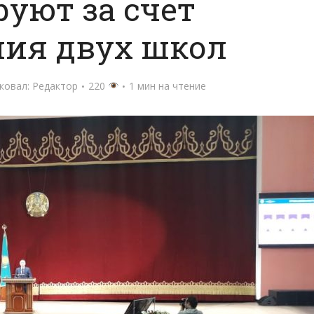
уют за счет
ния двух школ
ковал:
Редактор
220
1 мин на чтение