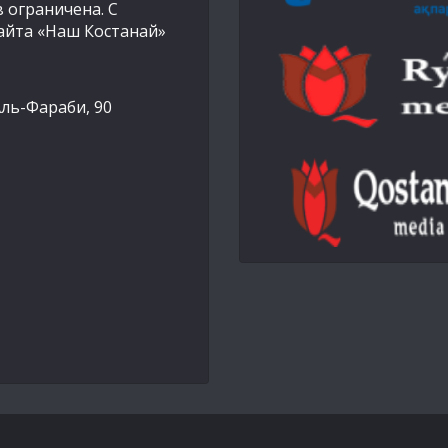
 ограничена. С
айта «Наш Костанай»
Аль-Фараби, 90