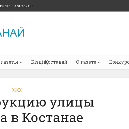
писка
Контакты
 газеты
Біздің Қостанай
О газете
Конкур
ЖКХ
рукцию улицы
а в Костанае