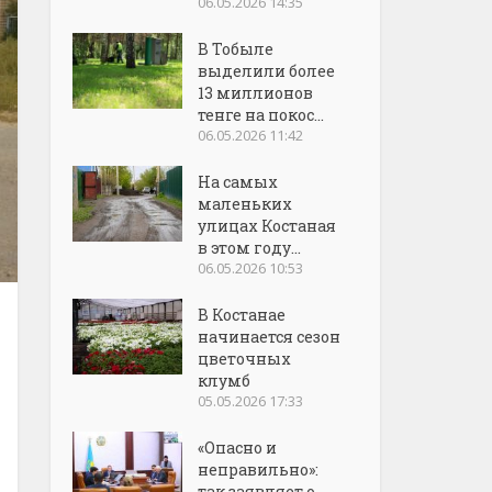
06.05.2026 14:35
В Тобыле
выделили более
13 миллионов
тенге на покос...
06.05.2026 11:42
На самых
маленьких
улицах Костаная
в этом году...
06.05.2026 10:53
В Костанае
начинается сезон
цветочных
клумб
05.05.2026 17:33
«Опасно и
неправильно»:
так заявляет о