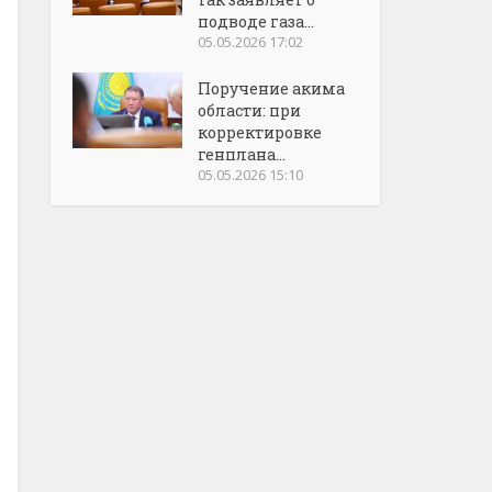
подводе газа...
05.05.2026 17:02
Поручение акима
области: при
корректировке
генплана...
05.05.2026 15:10