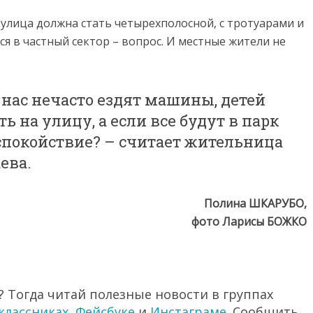
улица должна стать четырехполосной, с тротуарами и
ся в частный сектор – вопрос. И местные жители не
нас нечасто ездят машины, детей
 на улицу, а если все будут в парк
 спокойствие? – считает жительница
ева.
Полина ШКАРУБО,
фото Ларисы БОЖКО
 Тогда читай полезные новости в группах
классниках
,
Фейсбуке
и
Инстаграме
. Сообщить