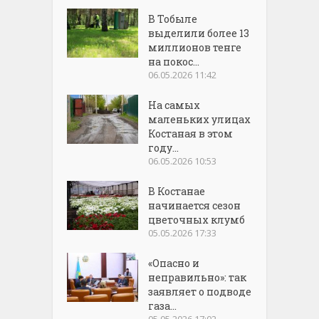
В Тобыле
выделили более 13
миллионов тенге
на покос...
06.05.2026 11:42
На самых
маленьких улицах
Костаная в этом
году...
06.05.2026 10:53
В Костанае
начинается сезон
цветочных клумб
05.05.2026 17:33
«Опасно и
неправильно»: так
заявляет о подводе
газа...