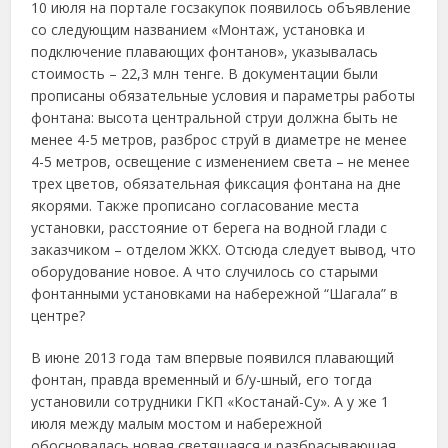
10 июля на портале госзакупок появилось объявление
со следующим названием «Монтаж, установка и
подключение плавающих фонтанов», указывалась
стоимость – 22,3 млн тенге. В документации были
прописаны обязательные условия и параметры работы
фонтана: высота центральной струи должна быть не
менее 4-5 метров, разброс струй в диаметре не менее
4-5 метров, освещение с изменением света – не менее
трех цветов, обязательная фиксация фонтана на дне
якорями. Также прописано согласование места
установки, расстояние от берега на водной глади с
заказчиком – отделом ЖКХ. Отсюда следует вывод, что
оборудование новое. А что случилось со старыми
фонтанными установками на набережной “Шагала” в
центре?
В июне 2013 года там впервые появился плавающий
фонтан, правда временный и б/у-шный, его тогда
установили сотрудники ГКП «Костанай-Су». А у же 1
июля между малым мостом и набережной
обосновалась новая светящаяся и разбрасывающая