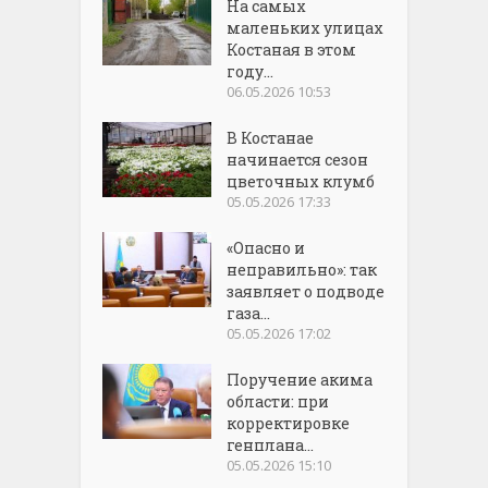
На самых
маленьких улицах
Костаная в этом
году...
06.05.2026 10:53
В Костанае
начинается сезон
цветочных клумб
05.05.2026 17:33
«Опасно и
неправильно»: так
заявляет о подводе
газа...
05.05.2026 17:02
Поручение акима
области: при
корректировке
генплана...
05.05.2026 15:10