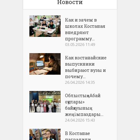
Новости
Как и зачем в
школах Костаная
внедряют
программу...
03.05.2026 11:49
Как костанайские
выпускники
выбирают вузы и
почему...
26.04.2026 14:35
Облыстық «Абай
оқулары»
байқауының
жеңімпаздары...
24.04.2026 15:43
В Костанае
наградили