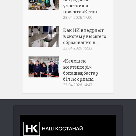
участников
проекта «Кітап...
23.04.2026 17:00
Как ИИ внедряют
в систему высшего
образования в...
23.04.2026 15:33
«Келешек
мектептері»:
болашаққа бастар
білім ордасы
23.04.2026 14:47