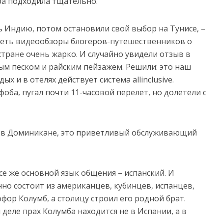
ра подходила тщательно.
 Индию, потом остановили свой выбор на Тунисе, –
треть видеообзоры блогеров-путешественников о
 стране очень жарко. И случайно увидели отзыв в
ым песком и райским пейзажем. Решили: это наш
 и в отелях действует система аllinclusive.
оба, пугал почти 11-часовой перелет, но долетели с
и в Доминикане, это приветливый обслуживающий
все же основной язык общения – испанский. И
о состоит из американцев, кубинцев, испанцев,
ор Колумб, а столицу строил его родной брат.
деле прах Колумба находится не в Испании, а в