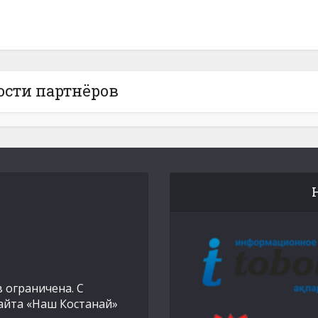
ости партнёров
 ограничена. С
айта «Наш Костанай»