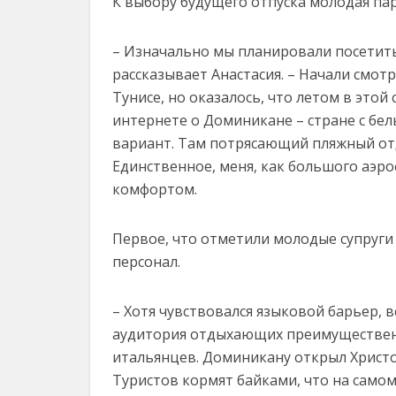
К выбору будущего отпуска молодая па
– Изначально мы планировали посетить
рассказывает Анастасия. – Начали смо
Тунисе, но оказалось, что летом в этой
интернете о Доминикане – стране с бел
вариант. Там потрясающий пляжный отдых
Единственное, меня, как большого аэроф
комфортом.
Первое, что отметили молодые супруг
персонал.
– Хотя чувствовался языковой барьер, 
аудитория отдыхающих преимущественн
итальянцев. Доминикану открыл Христоф
Туристов кормят байками, что на самом 