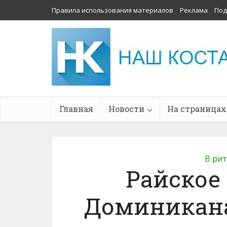
Правила использования материалов
Реклама
Под
Главная
Новости
На страницах
В ри
Райское
Доминикана