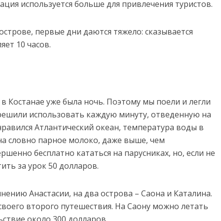
ация используется больше для привлечения туристов.
острове, первые дни даются тяжело: сказывается
яет 10 часов.
 в Костанае уже была ночь. Поэтому мы поели и легли
 решили использовать каждую минуту, отведенную на
нравился Атлантический океан, температура воды в
а словно парное молоко, даже выше, чем
ршенно бесплатно кататься на парусниках, но, если не
ить за урок 50 долларов.
ению Анастасии, на два острова – Саона и Каталина.
своего второго путешествия. На Саону можно летать
ьствие около 300 долларов.