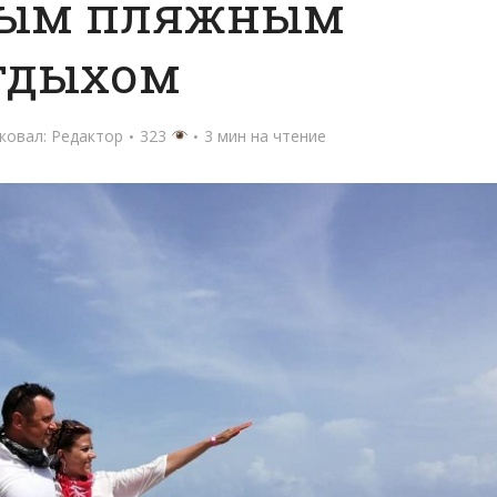
ым пляжным
тдыхом
ковал:
Редактор
323
3 мин на чтение