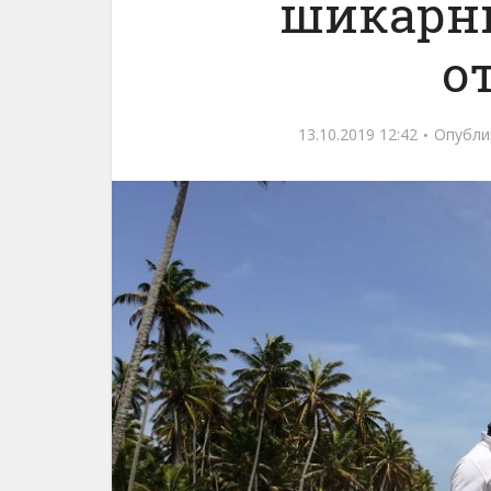
шикарн
о
13.10.2019 12:42
Опубли