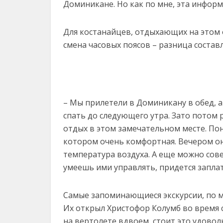
Доминикане. Но как по мне, эта информ
Для костанайцев, отдыхающих на этом 
смена часовых поясов – разница составл
– Мы прилетели в Доминикану в обед, а
спать до следующего утра. Зато потом
отдых в этом замечательном месте. По
котором очень комфортная. Вечером он
температура воздуха. А еще можно сове
умеешь ими управлять, придется заплат
Самые запоминающиеся экскурсии, по мн
Их открыл Христофор Колумб во время 
на вертолете вдвоем, стоит это удовол