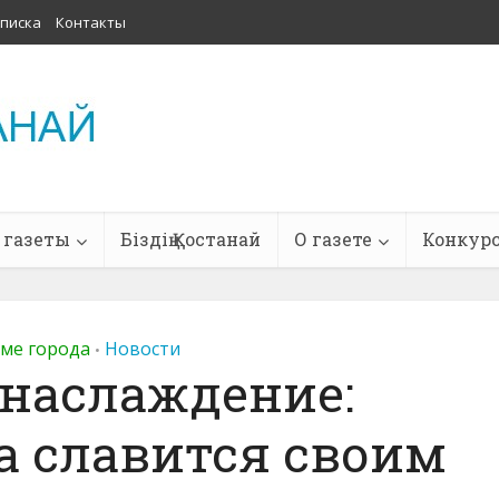
писка
Контакты
 газеты
Біздің Қостанай
О газете
Конкур
тме города
Новости
•
 наслаждение:
 славится своим