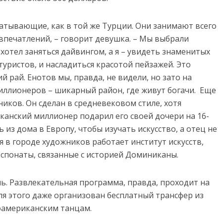
матывающие, как в той же Турции. Они занимают всего
впечатлений, – говорит девушка. – Мы выбрали
 хотел заняться дайвингом, а я – увидеть знаменитых
 туристов, и насладиться красотой пейзажей. Это
 рай. Енотов мы, правда, не видели, но зато на
иллионеров – шикарный район, где живут богачи. Еще
иков. Он сделан в средневековом стиле, хотя
иканский миллионер подарил его своей дочери на 16-
ь из дома в Европу, чтобы изучать искусство, а отец не
я в городе художников работает институт искусств,
 экспонаты, связанные с историей Доминиканы.
. Развлекательная программа, правда, проходит на
ля этого даже организован бесплатный трансфер из
ноамериканским танцам.