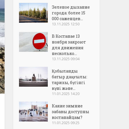
Зеленое дыхание
города: более 15
000 саженцев...
13.11.2025 12:50
В Костанае 13
ноября закроют
для движения
несколько...
13.11.2025 09:04
Қобыланды
батыр даңғылы:
тарихы, бүгінгі
күні және...
11.01.2025 14:20
Какие зимние
забавы доступны
костанайцам?
11.01.2025 09:25