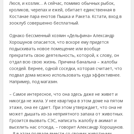
Люся, и козлик… А сейчас, помимо обычных рыбок,
кроликов, черепах и ежей, обитает единственная в
Костанае пара енотов Пышка и Ракета. Кстати, вход в
зооклуб совершенно бесплатный.
Однако бессменный хозяин «Дельфина» Александр
Хорошунов опасается, что вскоре ему придется
подыскивать новое помещение или вообще
прекратить свою деятельность, которой, к слову, он
отдал всю свою жизнь. Причина банальна – жалобы
соседей. Вернее, одной соседки, которая считает, что
подвал дома можно использовать куда эффективнее.
Например, под магазин.
– Самое интересное, что она здесь даже не живет и
никогда не жила. У нее квартира в этом доме на пятом
этаже, она ее сдает. При этом утверждает, что она не
может дышать из-за неприятного запаха от животных.
Грозится вызвать СЭС, написать жалобу в акимат и
выселить нас отсюда, – говорит Александр Хорошунов.
– Я в этом подвале вместе со своими животными