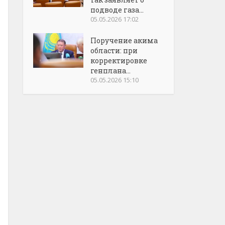
подводе газа...
05.05.2026 17:02
Поручение акима
области: при
корректировке
генплана...
05.05.2026 15:10