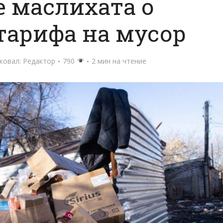
 маслихата о
тарифа на мусор
ковал:
Редактор
790
2 мин на чтение