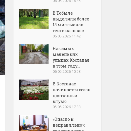
06.05.2026 14:35
В Тобыле
выделили более
13 миллионов
тенге на покос...
06.05.2026 11:42
На самых
маленьких
улицах Костаная
в этом году...
06.05.2026 10:53
В Костанае
начинается сезон
цветочных
клумб
05.05.2026 17:33
«Опасно и
неправильно»:
так заявляет о