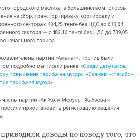
ого городского маслихата большинством голосов
ения на сбор, транспортировку, сортировку и
енного сектора с 404,25 тенге без НДС до 619,64
оенного сектора — с 482,16 тенге без НДС до 739,05
ервоначального тарифа.
осовали члены партии «Аманат», против были
том подробно мы писали ранее: «
Среди депутатов
воду повышения тарифа на мусор
», «
Скажем «спасибо»
тие тарифа за мусор
».
ь члены партии «Ак Жол» Меруерт Жабаева и
е просили приостановить регистрацию решения
е.
приводили доводы по поводу того, что