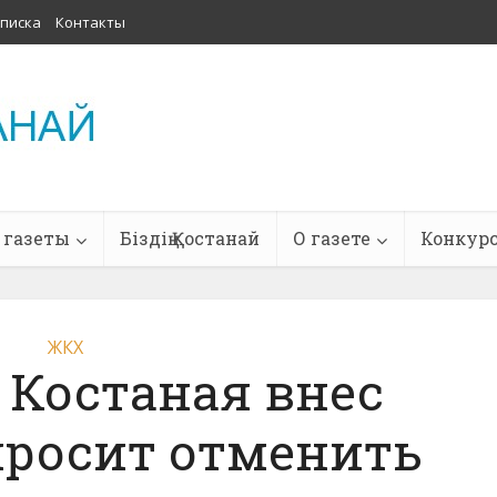
писка
Контакты
 газеты
Біздің Қостанай
О газете
Конкур
ЖКХ
 Костаная внес
просит отменить