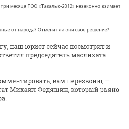
е три месяца ТОО «Тазалык-2012» незаконно взимает
анные от народа? Отменят ли они свое решение?
огу, наш юрист сейчас посмотрит и
 ответил председатель маслихата
комментировать, вам перезвоню, —
утат Михаил Федяшин, который рьяно
а.