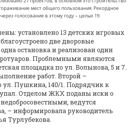
еализовано 27 проектов, в основном это строительство
гораживание мест общего пользования. Рекордное
ерез голосование в этому году – целых 19.
шены: установлено 13 детских игровых
 благоустроено две дворовые
 одна остановка и реализован один
 тротуаров. Проблемными являются
тская площадка по ул. Волынова, 5 и 7.
ыполнение работ. Второй –
 ул. Пушкина, 140/1. Подрядчик к
тупал. Отделом ЖКХ поданы иски о
недобросовестными, ведутся
ва, – информировала руководитель
ья Турлубекова.