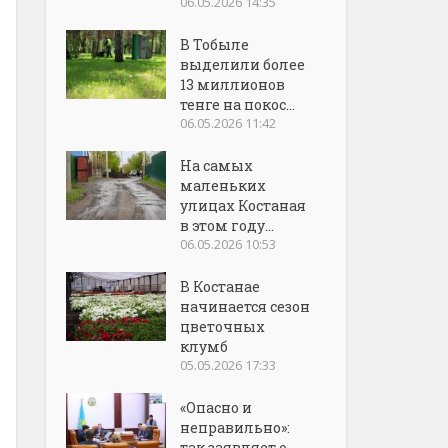
06.05.2026 14:35
В Тобыле
выделили более
13 миллионов
тенге на покос...
06.05.2026 11:42
На самых
маленьких
улицах Костаная
в этом году...
06.05.2026 10:53
В Костанае
начинается сезон
цветочных
клумб
05.05.2026 17:33
«Опасно и
неправильно»:
так заявляет о