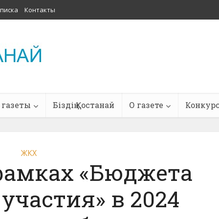
писка
Контакты
 газеты
Біздің Қостанай
О газете
Конкур
ЖКХ
рамках «Бюджета
участия» в 2024