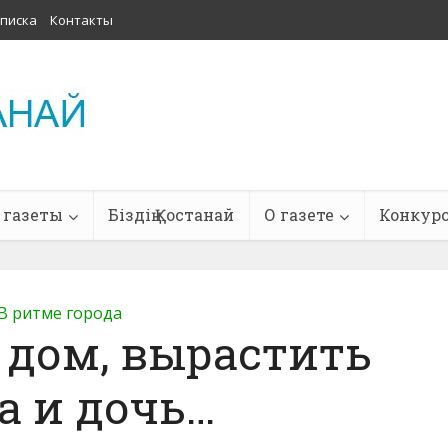
писка
Контакты
 газеты
Біздің Қостанай
О газете
Конкур
В ритме города
 дом, вырастить
а и дочь…