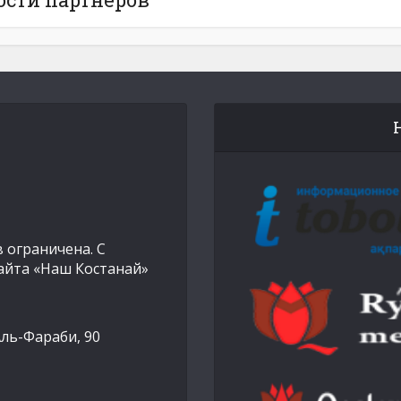
 ограничена. С
айта «Наш Костанай»
Аль-Фараби, 90