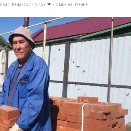
овал:
Редактор
2 159
2 мин на чтение