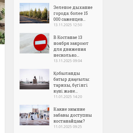
Зеленое дыхание
города: более 15
000 саженцев...
13.11.2025 12:50
В Костанае 13
ноября закроют
для движения
несколько...
13.11.2025 09:04
Қобыланды
батыр даңғылы:
тарихы, бүгінгі
күні және...
11.01.2025 14:20
Какие зимние
забавы доступны
костанайцам?
11.01.2025 09:25