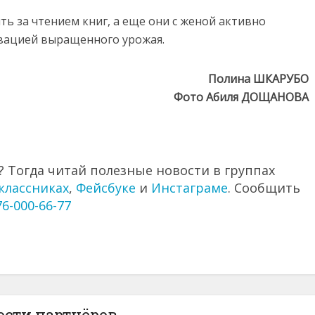
ь за чтением книг, а еще они с женой активно
рвацией выращенного урожая.
Полина ШКАРУБО
Фото Абиля ДОЩАНОВА
 Тогда читай полезные новости в группах
классниках
,
Фейсбуке
и
Инстаграме
. Сообщить
76-000-66-77
ости партнёров