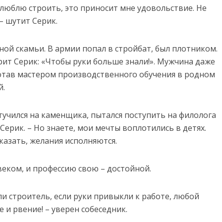
 я люблю строить, это приносит мне удовольствие. Не
– шутит Серик.
ной скамьи. В армии попал в стройбат, был плотником.
рит Серик: «Чтобы руки больше знали!». Мужчина даже
ботав мастером производственного обучения в родном
й.
отучился на каменщика, пытался поступить на филолога
 Серик. – Но знаете, мои мечты воплотились в детях.
казать, желания исполняются.
веком, и профессию свою – достойной.
ли строитель, если руки привыкли к работе, любой
 и рвение! – уверен собеседник.