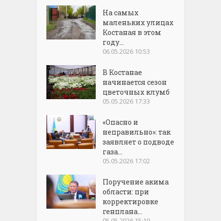
На самых
маленьких улицах
Костаная в этом
году...
06.05.2026 10:53
В Костанае
начинается сезон
цветочных клумб
05.05.2026 17:33
«Опасно и
неправильно»: так
заявляет о подводе
газа...
05.05.2026 17:02
Поручение акима
области: при
корректировке
генплана...
05.05.2026 15:10