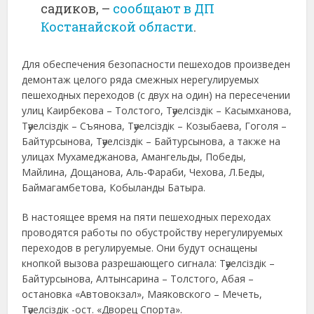
садиков, –
сообщают в ДП
Костанайской области
.
Для обеспечения безопасности пешеходов произведен
демонтаж целого ряда смежных нерегулируемых
пешеходных переходов (с двух на один) на пересечении
улиц Каирбекова – Толстого, Тәуелсіздік – Касымханова,
Тәуелсіздік – Съянова, Тәуелсіздік – Козыбаева, Гоголя –
Байтурсынова, Тәуелсіздік – Байтурсынова, а также на
улицах Мухамеджанова, Амангельды, Победы,
Майлина, Дощанова, Аль-Фараби, Чехова, Л.Беды,
Баймагамбетова, Кобыланды Батыра.
В настоящее время на пяти пешеходных переходах
проводятся работы по обустройству нерегулируемых
переходов в регулируемые. Они будут оснащены
кнопкой вызова разрешающего сигнала: Тәуелсіздік –
Байтурсынова, Алтынсарина – Толстого, Абая –
остановка «Автовокзал», Маяковского – Мечеть,
Тәуелсіздік -ост. «Дворец Спорта».