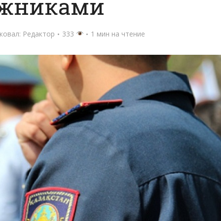
жниками
ковал:
Редактор
333
1 мин на чтение