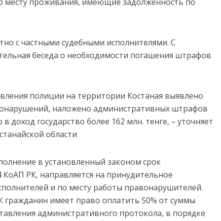
о месту проживания, имеющие задолженность по
но с частными судебными исполнителями. С
тельная беседа о необходимости погашения штрафов
равления полиции на территории Костаная выявлено
вонарушений, наложено административных штрафов
 в доход государство более 162 млн. тенге, – уточняет
станайской области
полнение в установленный законом срок
94 КоАП РК, направляется на принудительное
сполнителей и по месту работы правонарушителей.
 РК гражданин имеет право оплатить 50% от суммы
ставления административного протокола, в порядке