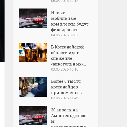
06.05.2026 14:12
Новые
мобильные
комплексы будут
фиксировать...
04.05.2026 09:03
В Костанайской
области идет
снижение
«алкогольных»...
03.05.2026 16:16
Более 6 тысяч
костанайцев
привлечены к...
02.05.2026 11:45
30 апреля на
Амангельдинско
м
водохранилище