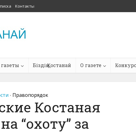
писка
Контакты
 газеты
Біздің Қостанай
О газете
Конкур
сти
Правопорядок
•
ские Костаная
а “охоту” за