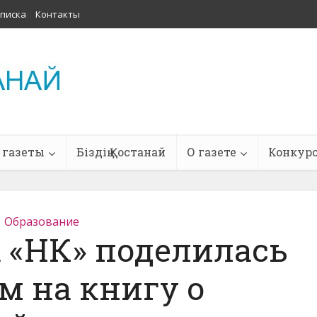
писка
Контакты
 газеты
Біздің Қостанай
О газете
Конкур
Образование
 «НК» поделилась
м на книгу о