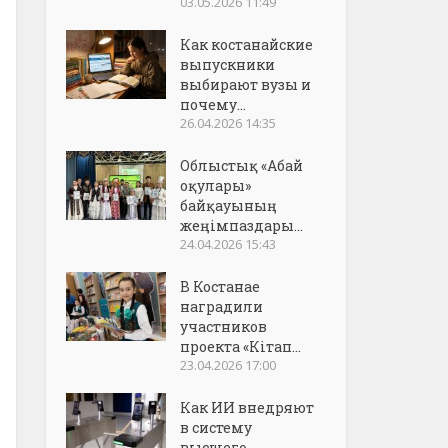
03.05.2026 11:49
Как костанайские
выпускники
выбирают вузы и
почему...
26.04.2026 14:35
Облыстық «Абай
оқулары»
байқауының
жеңімпаздары...
24.04.2026 15:43
В Костанае
наградили
участников
проекта «Кітап...
23.04.2026 17:00
Как ИИ внедряют
в систему
высшего