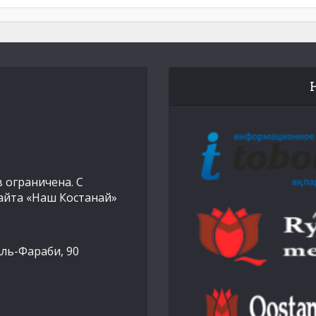
 ограничена. С
айта «Наш Костанай»
Аль-Фараби, 90