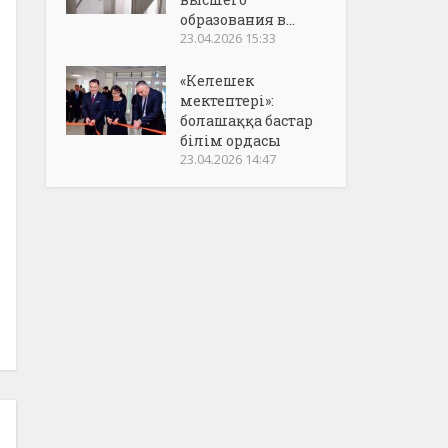
образования в...
23.04.2026 15:33
«Келешек
мектептері»:
болашаққа бастар
білім ордасы
23.04.2026 14:47