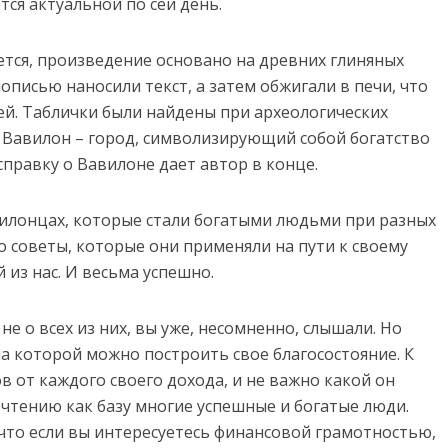
тся актуальной по сей день.
ется, произведение основано на древних глиняных
описью наносили текст, а затем обжигали в печи, что
ей. Таблички были найдены при археологических
я Вавилон – город, символизирующий собой богатство
правку о Вавилоне дает автор в конце.
авилонцах, которые стали богатыми людьми при разных
о советы, которые они применяли на пути к своему
из нас. И весьма успешно.
не о всех из них, вы уже, несомненно, слышали. Но
на которой можно построить свое благосостояние. К
 от каждого своего дохода, и не важно какой он
очтению как базу многие успешные и богатые люди.
к что если вы интересуетесь финансовой грамотностью,