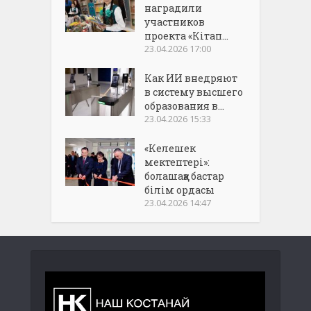
наградили
участников
проекта «Кітап...
23.04.2026 17:00
Как ИИ внедряют
в систему высшего
образования в...
23.04.2026 15:33
«Келешек
мектептері»:
болашаққа бастар
білім ордасы
23.04.2026 14:47