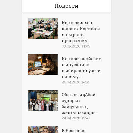
Новости
Как и зачем в
школах Костаная
внедряют
программу...
03.05.2026 11:49
Как костанайские
выпускники
выбирают вузы и
почему...
26.04.2026 14:35
Облыстық «Абай
оқулары»
байқауының
жеңімпаздары...
24.04.2026 15:43
В Костанае