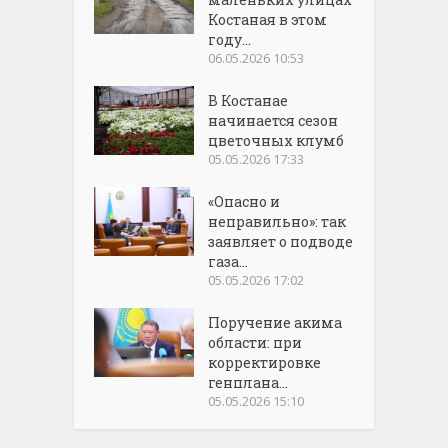
Костаная в этом
году...
06.05.2026 10:53
В Костанае
начинается сезон
цветочных клумб
05.05.2026 17:33
«Опасно и
неправильно»: так
заявляет о подводе
газа...
05.05.2026 17:02
Поручение акима
области: при
корректировке
генплана...
05.05.2026 15:10