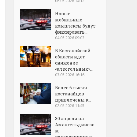
06.05.2026 14:12
Новые
мобильные
комплексы будут
фиксировать...
04.05.2026 09:03
В Костанайской
области идет
снижение
«алкогольных»...
03.05.2026 16:16
Более 6 тысяч
костанайцев
привлечены к...
02.05.2026 11:45
30 апреля на
Амангельдинско
м
водохранилище