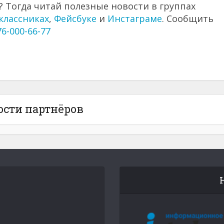
 Тогда читай полезные новости в группах
классниках
,
Фейсбуке
и
Инстаграме
. Сообщить
76-000-66-77
ости партнёров