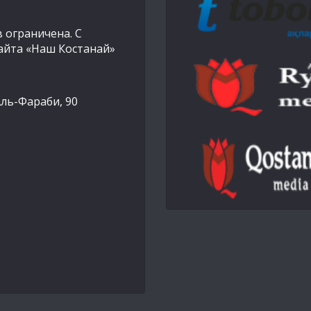
 ограничена. С
айта «Наш Костанай»
Аль-Фараби, 90