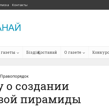
писка
Контакты
 газеты
Біздің Қостанай
О газете
Конкур
Правопорядок
у о создании
вой пирамиды