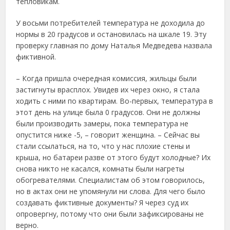
тепловикам.
У восьми потребителей температура не доходила до
нормы в 20 градусов и остановилась на шкале 19. Эту
проверку главная по дому Наталья Медведева назвала
фиктивной.
– Когда пришла очередная комиссия, жильцы были
застигнуты врасплох. Увидев их через окно, я стала
ходить с ними по квартирам. Во-первых, температура в
этот день на улице была 0 градусов. Они не должны
были производить замеры, пока температура не
опустится ниже -5, – говорит женщина. – Сейчас вы
стали ссылаться, на то, что у нас плохие стены и
крыша, но батареи разве от этого будут холодные? Их
снова никто не касался, комнаты были нагреты
обогревателями. Специалистам об этом говорилось,
но в актах они не упомянули ни слова. Для чего было
создавать фиктивные документы? Я через суд их
опровергну, потому что они были зафиксированы не
верно.