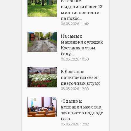
В Тобыле
выделили более 13
миллионов тенге
на покос...
06.05.2026 11:42
На самых
маленьких улицах
Костаная в этом
году...
06.05.2026 10:53
В Костанае
начинается сезон
цветочных клумб
05.05.2026 17:33
«Опасно и
неправильно»: так
заявляет о подводе
газа...
05.05.2026 17:02