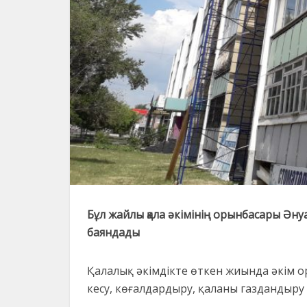
Бұл жайлы қала әкімінің орынбасары Ән
баяндады
Қалалық әкімдікте өткен жиында әкім 
кесу, көғалдардыру, қаланы газдандыр