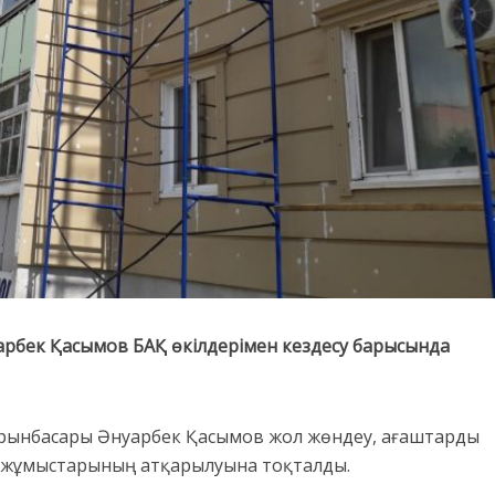
уарбек Қасымов БАҚ өкілдерімен кездесу барысында
орынбасары Әнуарбек Қасымов жол жөндеу, ағаштарды
у жұмыстарының атқарылуына тоқталды.