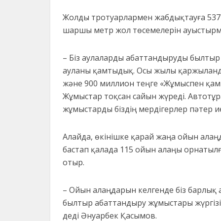
Жолды тротуарлармен жабдықтауға 537 
шаршы метр жол төсемелерін ауыстырм
– Біз аулаларды абаттандыруды былтыр б
ауланы қамтыдық. Осы жылы қаржыланд
және 900 миллион теңге «Жұмыспен қа
Жұмыстар тоқсан сайын жүреді. Автотұ
жұмыстарды біздің мердігерлер пәтер ие
Алайда, өкінішке қарай жаңа ойын ала
бастап қалада 115 ойын алаңы орнатыл
отыр.
– Ойын алаңдарын келгенде біз барлық 
былтыр абаттандыру жұмыстары жүргізіл
деді Әнуарбек Қасымов.