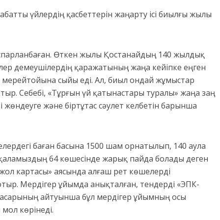
батты үйлердің қасбеттерін жаңарту ісі биылғы жылы
оспарланбаған. Өткен жылы Қостанайдың 140 жылдық
ер демеушілердің қаражатының жаңа кейіпке еңген
 мерейтойына сыйы еді. Ал, биыл ондай жұмыстар
тыр. Себебі, «Тұрғын үй қатынастары туралы» жаңа заң
ді жөндеуге және біртұтас сәулет келбетін барынша
лердегі баған басына 1500 шам орнатылып, 140 аула
қаламыздың 64 көшесінде жарық пайда болады деген
жол картасы» аясында алғаш рет көшелерді
отыр. Мердігер ұйымда анықталған, тендерді «ЭПК-
басарының айтуынша бұл мердігер ұйымның осы
мол көрінеді.