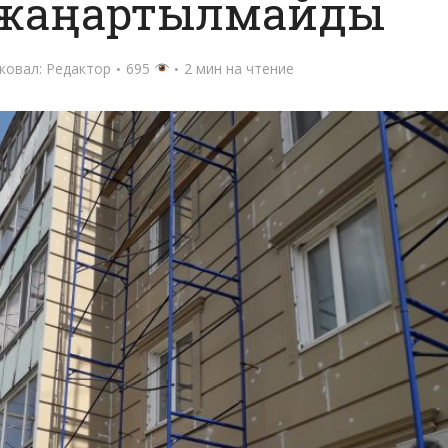
і жаңартылмайды
ковал:
Редактор
695
2 мин на чтение