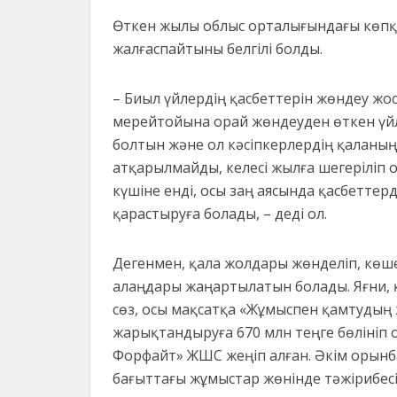
Өткен жылы облыс орталығындағы көпқа
жалғаспайтыны белгілі болды.
– Биыл үйлердің қасбеттерін жөндеу ж
мерейтойына орай жөндеуден өткен үйл
болтын және ол кәсіпкерлердің қаланың
атқарылмайды, келесі жылға шегеріліп о
күшіне енді, осы заң аясында қасбеттер
қарастыруға болады, – деді ол.
Дегенмен, қала жолдары жөнделіп, көше
алаңдары жаңартылатын болады. Яғни, 
сөз, осы мақсатқа «Жұмыспен қамтудың 
жарықтандыруға 670 млн теңге бөлініп 
Форфайт» ЖШС жеңіп алған. Әкім орын
бағыттағы жұмыстар жөнінде тәжірибесі 