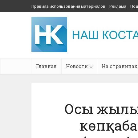
Правила использования материалов
Реклама
Под
Главная
Новости
На страницах
Осы жылы
көпқаба