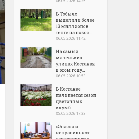
06.05.2026 14:35
В Тобыле
выделили более
13 миллионов
тенге на покос...
06.05.2026 11:42
На самых
маленьких
улицах Костаная
в этом году...
06.05.2026 10:53
В Костанае
начинается сезон
цветочных
клумб
05.05.2026 17:33
«Опасно и
неправильно»:
так заявляет о