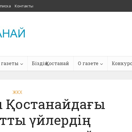
писка
Контакты
 газеты
Біздің Қостанай
О газете
Конкур
ЖКХ
 Қостанайдағы
тты үйлердің