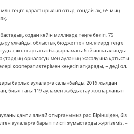
млн теңге қарастырылып отыр, сондай-ақ, 65 мың
ақ.
астадық, содан кейін миллиард теңге бөліп, 75
ыру ұлғайды, облыстық бюджеттен миллиард теңге
мтудың жол картасы» бағдарламасы бойынша алынды.
рақтардың орналасуы мен ауланың жасалуына қатысты
лері кооперативтерімен кеңесіп атқарады, – деді ол.
ңдары барлық аулаларға салынбайды. 2016 жылдан
ған, биыл тағы 119 ауламен жабдықтау жоспарланып
ауланы қамти алмай отырғанымыз рас. Біріншіден, біз
ген аулаларға барып тиісті жұмыстарды жүргіземіз, –