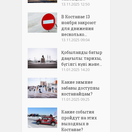
13.11.2025 12:50
В Костанае 13
ноября закроют
для движения
несколько...
13.11.2025 09:04
Қобыланды батыр
даңғылы: тарихы,
бүгінгі күні және...
11.01.2025 14:20
Какие зимние
забавы доступны
костанайцам?
11.01.2025 09:25
Какие события
пройдут на этих
выходных в
Костанае?