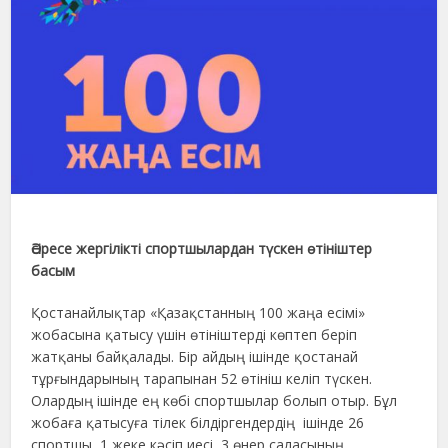
Әсіресе жергілікті спортшылардан түскен өтініштер
басым
Қостанайлықтар «Қазақстанның 100 жаңа есімі»
жобасына қатысу үшін өтініштерді көптеп беріп
жатқаны байқалады. Бір айдың ішінде қостанай
тұрғындарының тарапынан 52 өтініш келіп түскен.
Олардың ішінде ең көбі спортшылар болып отыр. Бұл
жобаға қатысуға тілек білдіргендердің ішінде 26
спортшы, 1 жеке кәсіп иесі, 3 өнер саласының