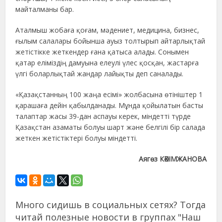
майталманы бар.
Аталмыш жобаға қоғам, мәдениет, медицина, бизнес,
ғылым салалары бойынша ауыз толтырып айтарлықтай
жетістікке жеткендер ғана қатыса алады. Сонымен
қатар еліміздің дамуына елеулі үлес қосқан, жастарға
үлгі боларлықтай жандар лайықты деп саналады.
«Қазақстанның 100 жаңа есімі» жолбасына өтініштер 1
қарашаға дейін қабылданады. Мұнда қойылатын басты
талаптар жасы 39-дан аспауы керек, міндетті түрде
Қазақстан азаматы болуы шарт және белгілі бір салада
жеткен жетістіктері болуы міндетті.
Аягөз КӘКІМЖАНОВА
Много сидишь в социальных сетях? Тогда
читай полезные новости в группах "Наш