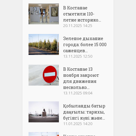
В Костанае
отметили 110-
летие историко...
20.11.2025 14:25
Зеленое дыхание
города: более 15 000
саженцев...
13.11.2025 12:50
В Костанае 13
ноября закроют
для движения
несколько...
13.11.2025 09:04
Қобыланды батыр
даңғылы: тарихы,
бүгінгі күні және...
11.01.2025 14:20