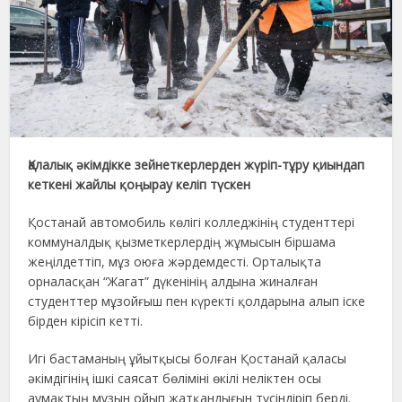
Қалалық әкімдікке зейнеткерлерден жүріп-тұру қиындап
кеткені жайлы қоңырау келіп түскен
Қостанай автомобиль көлігі колледжінің студенттері
коммуналдық қызметкерлердің жұмысын біршама
жеңілдеттіп, мұз оюға жәрдемдесті. Орталықта
орналасқан “Жагат” дүкенінің алдына жиналған
студенттер мұзойғыш пен күректі қолдарына алып іске
бірден кірісіп кетті.
Игі бастаманың ұйытқысы болған Қостанай қаласы
әкімдігінің ішкі саясат бөліміні өкілі неліктен осы
аумақтың мұзын ойып жатқандығын түсіндіріп берді.