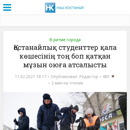
В ритме города
Қостанайлық студенттер қала
көшесінің тоң боп қатқан
мұзын оюға атсалысты
11.02.2021 18:17
Опубликовал:
Редактор
480
2 мин на чтение