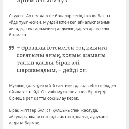
Артем Даниличук.
Студент Артем да өзге балалар секілді көпқабатты
үйде туып-өскен. Мұндай іспен көп айналыспағанын
айтады, тек гаражының алдының қарын аршығаны
болмаса.
– Әрқашан істемеген соң қиынға
соғатыны анық, қолым шамалы
талып қалды, бірақ әлі
шаршамадым, – дейді ол.
Мұздың қалыңдығы 5-6 сантиметр, сол себепті бірден
ойыла кетпейді. Ол үшін мұзжарғышпен бір жерді
бірнеше рет қатты соққылау керек.
Бірақ жігіттер бұл істі құлшыныспен жасауда,
айтуларынша осы жерді аяқтап қалалық аурухана
алдына бармақ.