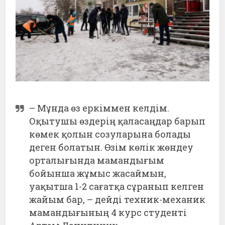
– Мұнда өз еркіммен келдім.
Оқытушы өздерің қаласаңдар барып
көмек қолын созуларына болады
деген болатын. Өзім көлік жөндеу
орталығында мамандығым
бойынша жұмыс жасаймын,
уақытша 1-2 сағатқа сұранып келген
жайым бар, – дейді техник-механик
мамандығының 4 курс студенті