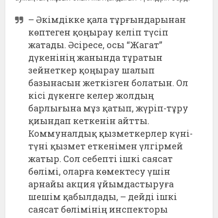
– Әкімдікке қала тұрғындарынан
көптеген қоңырау келіп түсіп
жатады. Әсіресе, осы “Жагат”
дүкенінің жанында тұратын
зейнеткер қоңырау шалып
базынасын жеткізген болатын. Ол
кісі дүкенге келер жолдың
барлығына мұз қатып, жүріп-тұру
қиындап кеткенін айтты.
Коммуналдық қызметкерлер күні-
түні қызмет еткенімен үлгірмей
жатыр. Сол себепті ішкі саясат
бөлімі, оларға көмектесу үшін
арнайы акция ұйымдастыруға
шешім қабылдады, – дейді ішкі
саясат бөлімінің инспекторы