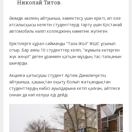
Николай Титов.
Әкімдік өкілінің айтуынша, көмектесу үшін ерікті, игі іске
атсалысқысы келетін студенттерді тарту үшін Қостанай
автомобиль көлігі колледжінің көмегіне жүгінген.
Еріктілерге құрал-сайманды “Таза-Жол” ЖШС ұсынып
отыр. Бар аяғы 10 студенттер келіп, “жұмыла көтерген
жүк жеңіл” деген ұранмен қатқан мұздың тас-талқанын
шығарды.
Акцияға қатысушы студент Артем Даниличуктің
айтуынша, қашықтан оқыту болып жатқандықтан
студенттердің көбісі ауылдарына кетіп қалған, әйтпесе
оннан да көп келуші еді дейді.