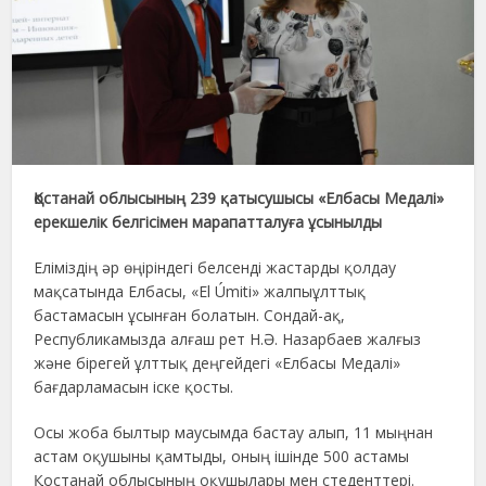
Қостанай облысының 239 қатысушысы «Елбасы Медалі»
ерекшелік белгісімен марапатталуға ұсынылды
Еліміздің әр өңіріндегі белсенді жастарды қолдау
мақсатында Елбасы, «El Úmiti» жалпыұлттық
бастамасын ұсынған болатын. Сондай-ақ,
Республикамызда алғаш рет Н.Ә. Назарбаев жалғыз
және бірегей ұлттық деңгейдегі «Елбасы Медалі»
бағдарламасын іске қосты.
Осы жоба былтыр маусымда бастау алып, 11 мыңнан
астам оқушыны қамтыды, оның ішінде 500 астамы
Қостанай облысының оқушылары мен стеденттері.