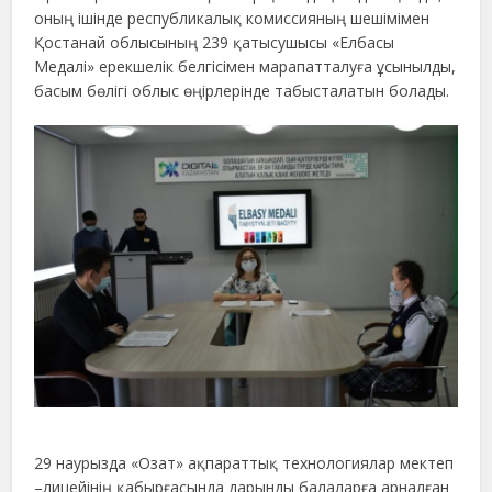
оның ішінде республикалық комиссияның шешімімен
Қостанай облысының 239 қатысушысы «Елбасы
Медалі» ерекшелік белгісімен марапатталуға ұсынылды,
басым бөлігі облыс өңірлерінде табысталатын болады.
29 наурызда «Озат» ақпараттық технологиялар мектеп
–лицейінің қабырғасында дарынды балаларға арналған