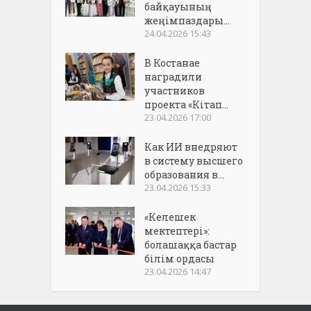
байқауының
жеңімпаздары...
24.04.2026 15:43
В Костанае
наградили
участников
проекта «Кітап...
23.04.2026 17:00
Как ИИ внедряют
в систему высшего
образования в...
23.04.2026 15:33
«Келешек
мектептері»:
болашаққа бастар
білім ордасы
23.04.2026 14:47