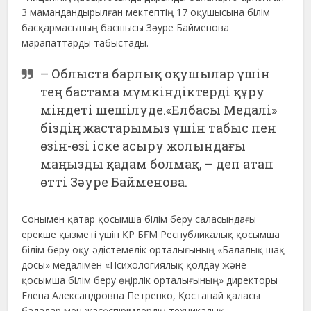
3 мамандандырылған мектептің 17 оқушысына білім
басқармасының басшысы Зәуре Байменова
марапаттарды табыстады.
– Облыста барлық оқушылар үшін
тең бастама мүмкіндіктерді құру
міндеті шешілуде.«Елбасы Медалі»
біздің жастарымыз үшін табыс пен
өзін-өзі іске асыру жолындағы
маңызды қадам болмақ, – деп атап
өтті Зәуре Байменова.
Сонымен қатар қосымша білім беру саласындағы
ерекше қызметі үшін ҚР БҒМ Республикалық қосымша
білім беру оқу-әдістемелік орталығының «Балалық шақ
досы» медалімен «Психологиялық қолдау және
қосымша білім беру өңірлік орталығының» директоры
Елена Александровна Петренко, Қостанай қаласы
балалар мен жасөспірімдердің техникалық