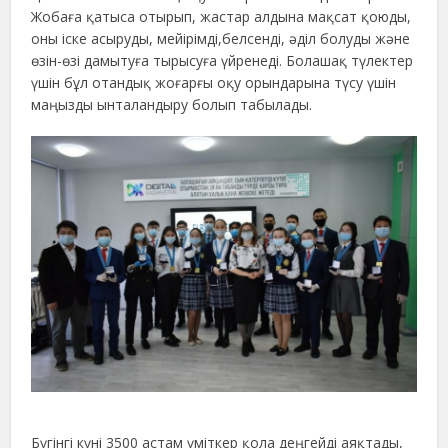
Жобаға қатыса отырып, жастар алдына мақсат қоюды,
оны іске асыруды, мейірімді,белсенді, әділ болуды және
өзін-өзі дамытуға тырысуға үйренеді. Болашақ түлектер
үшін бұл отандық жоғарғы оқу орындарына түсу үшін
маңызды ынталандыру болып табылады.
Бүгінгі күні 3500 астам үміткер қола деңгейді аяқтады,