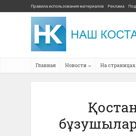
Правила использования материалов
Реклама
Под
Главная
Новости
На страницах
Қостан
бұзушылар