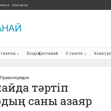
писка
Контакты
 газеты
Біздің Қостанай
О газете
Конкур
Правопорядок
айда тәртіп
дың саны азаяр