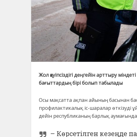
Жол қауіпсіздігі деңгейін арттыру міндет
бағыттардың бірі болып табылады
Осы мақсатта ақпан айының басынан бас
профилактикалық іс-шаралар өткізуді 
дейін республиканың барлық аумағында 
– Көрсетілген кезеңде 