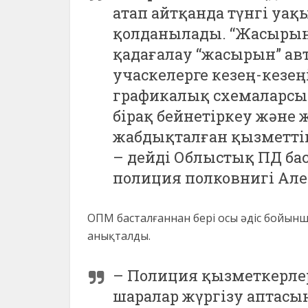
атап айтқанда түнгі уақ
қолданылады. “Жасырын 
қадағалау “жасырын” ав
учаскелерге кезең-кезең
графикалық схемаларсы
бірақ бейнетіркеу жән
жабдықталған қызметтік
– дейді Облыстық ПД ба
полиция полковнигі Ал
ОПМ басталғаннан бері осы әдіс бойын
анықталды.
– Полиция қызметкерлер
шаралар жүргізу аптасы