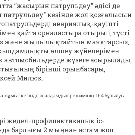
ытта “жасырын патрульдеу” әдісі де
патрульдеу” кезінде жол қозғалысын
топатрульдерді авариялық-қауіпті
імен қайта орналастыра отырып, түсті
з және жыпылықтайтын маяктарсыз,
е жылдамдықты өлшеу жүйелерімен
 автомобильдерде жүзеге асырылады,
стығының бірінші орынбасары,
ексей Милюк.
ша жұмыс кезінде жылдамдық режимінің 164 бұзылуы
і жедел-профилактикалық іс-
нда барлығы 2 мыңнан астам жол