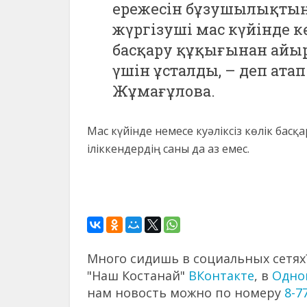
ережесін бұзушылықтың 
жүргізуші мас күйінде к
басқару құқығынан айыр
үшін ұсталды, – деп ата
Жұмағұлова.
Мас күйінде немесе куәліксіз көлік бас
іліккендердің саны да аз емес.
Много сидишь в социальных сетях?
"Наш Костанай"
ВКонтакте
, в
Одно
нам новость можно по номеру
8-7