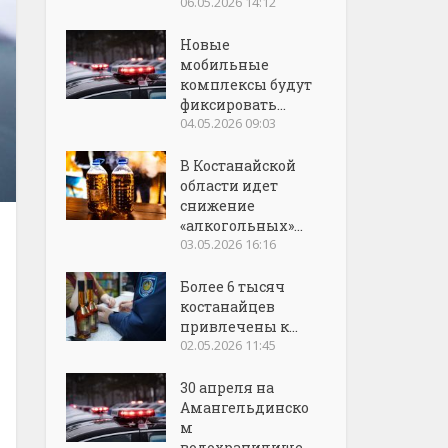
06.05.2026 14:12
Новые
мобильные
комплексы будут
фиксировать...
04.05.2026 09:03
В Костанайской
области идет
снижение
«алкогольных»...
03.05.2026 16:16
Более 6 тысяч
костанайцев
привлечены к...
02.05.2026 11:45
30 апреля на
Амангельдинско
м
водохранилище