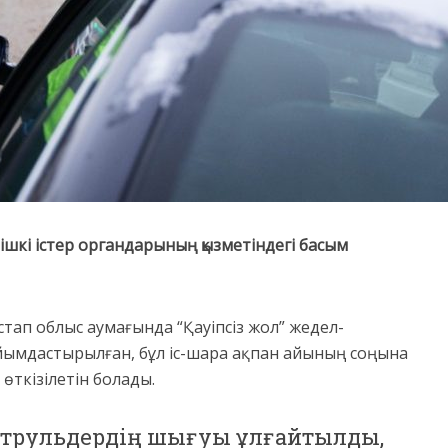
і ішкі істер органдарының қызметіндегі басым
тап облыс аумағында “Қауіпсіз жол” жедел-
ұйымдастырылған, бұл іс-шара ақпан айының соңына
өткізілетін болады.
патрульдердің шығуы ұлғайтылды,