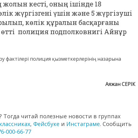
жолын кесті, оның ішінде 18
өлік жүргізгені үшін және 5 жүргізуші
ылып, көлік құралын басқарғаны
п өтті полиция подполковнигі Айнұр
қару фактілері полиция қызметкерлерінің назарына
Аяжан СЕРІК
 Тогда читай полезные новости в группах
классниках
,
Фейсбуке
и
Инстаграме
. Сообщить
76-000-66-77