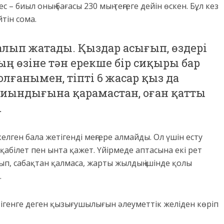
 – биыл оның бағасы 230 мың теңгеге дейін өскен. Бұл кез
тін сома.
алып жатады. Қыздар асығып, өздері
ң өзіне тән ерекше бір сиқыры бар
лғанымен, тіпті 6 жасар қыз да
Қиындығына қарамастан, оған қатты
.
лген бала жетігенді меңгере алмайды. Ол үшін есту
 қабілет пен ынта қажет. Үйірмеде аптасына екі рет
лып, сабақтан қалмаса, жарты жылдың ішінде қолы
.
ігенге деген қызығушылығын әлеуметтік желіден көріп