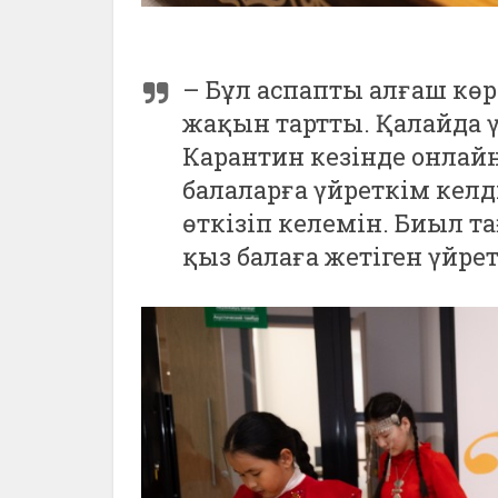
– Бұл аспапты алғаш кө
жақын тартты. Қалайда 
Карантин кезінде онлайн
балаларға үйреткім келд
өткізіп келемін. Биыл та
қыз балаға жетіген үйрет