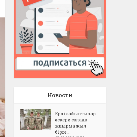
Новости
Ерлі зайыптылар
әскери салада
жиырма жыл
бірге...