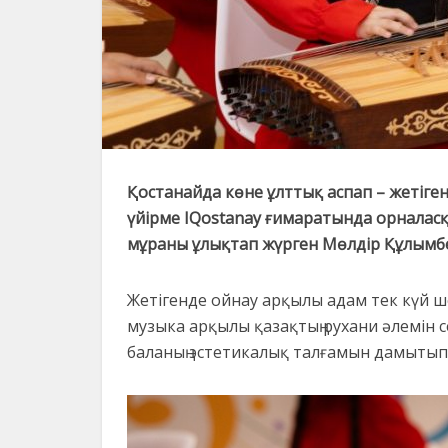
Қостанайда көне ұлттық аспап – жетігенд
үйірме IQostanay ғимаратында орналасқ
мұраны ұлықтап жүрген Мөлдір Құлымб
Жетігенде ойнау арқылы адам тек күй 
музыка арқылы қазақтың рухани әлемін 
баланың эстетикалық талғамын дамытып,