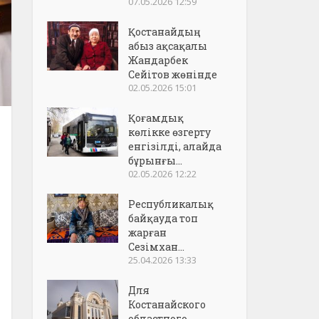
07.05.2026 12:59
Қостанайдың
абыз ақсақалы
Жандарбек
Сейітов жөнінде
02.05.2026 15:01
Қоғамдық
көлікке өзгерту
енгізілді, алайда
бұрынғы...
02.05.2026 12:22
Республикалық
байқауда топ
жарған
Сезімхан...
25.04.2026 13:33
Для
Костанайского
областного