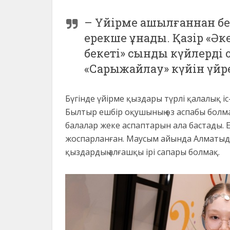
– Үйірме ашылғаннан бе
ерекше ұнады. Қазір «Әке
бекеті» сынды күйлерді 
«Сарыжайлау» күйін үйре
Бүгінде үйірме қыздары түрлі қалалық і
Былтыр ешбір оқушының өз аспабы болма
балалар жеке аспаптарын ала бастады. Е
жоспарланған. Маусым айында Алматыда 
қыздардың алғашқы ірі сапары болмақ.