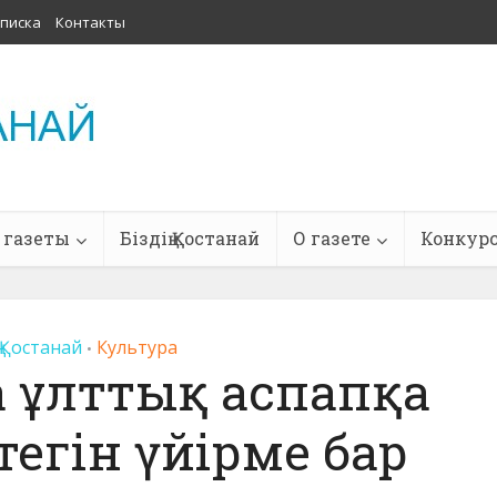
писка
Контакты
 газеты
Біздің Қостанай
О газете
Конкур
ң Қостанай
Культура
•
 ұлттық аспапқа
егін үйірме бар