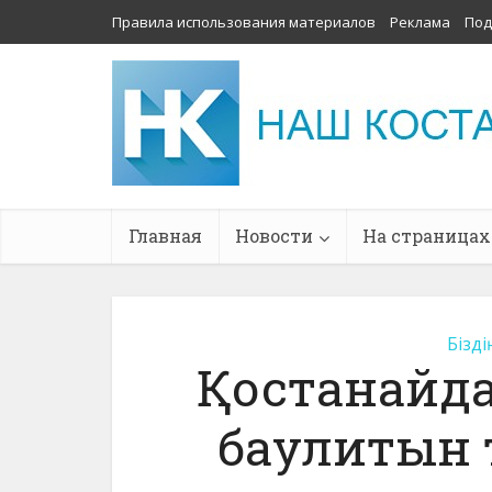
Правила использования материалов
Реклама
Под
Главная
Новости
На страницах
Бізді
Қостанайда
баулитын т