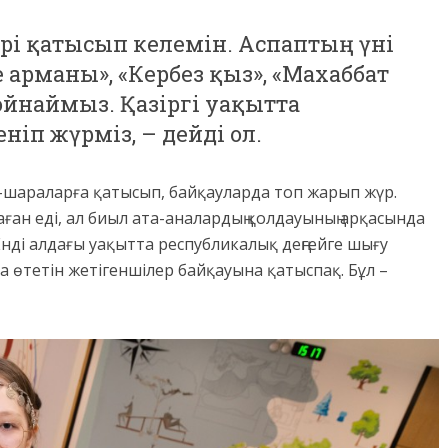
рі қатысып келемін. Аспаптың үні
 арманы», «Кербез қыз», «Махаббат
ойнаймыз. Қазіргі уақытта
ніп жүрміз, – дейді ол.
с-шараларға қатысып, байқауларда топ жарып жүр.
ған еді, ал биыл ата-аналардың қолдауының арқасында
нді алдағы уақытта республикалық деңгейге шығу
өтетін жетігеншілер байқауына қатыспақ. Бұл –