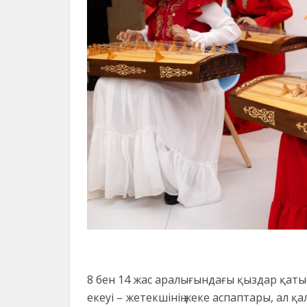
8 бен 14 жас аралығындағы қыздар қатыса
екеуі – жетекшінің жеке аспаптары, ал қ