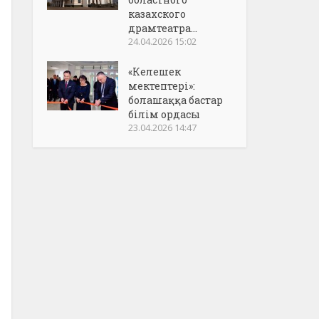
казахского
драмтеатра...
24.04.2026 15:02
«Келешек
мектептері»:
болашаққа бастар
білім ордасы
23.04.2026 14:47