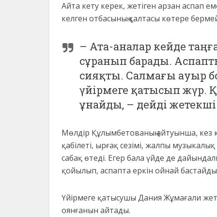
Айта кету керек, жетіген арзан аспап емес
келген отбасының қалтасы көтере бермей
– Ата-аналар кейде таңғ
сұранып барады. Аспапты
сияқты. Салмағы ауыр бо
үйірмеге қатысып жүр. 
ұнайды, – дейді жетекші
Мөлдір Құлымбетованың айтуынша, кез ке
қабілеті, ырғақ сезімі, жалпы музыкалық
сабақ өтеді. Егер бала үйде де дайында
қойылып, аспапта еркін ойнай бастайды
Үйірмеге қатысушы Дания Жұмағали жет
оянғанын айтады.