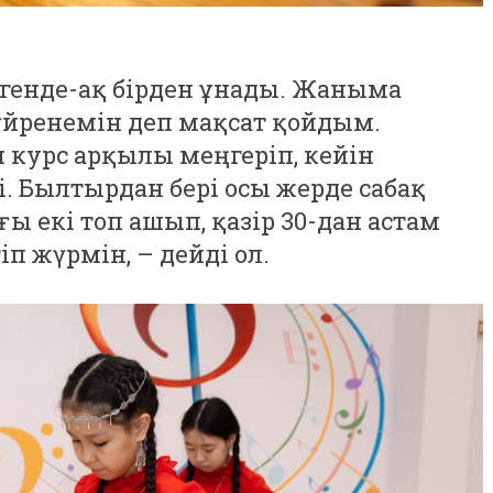
ргенде-ақ бірден ұнады. Жаныма
үйренемін деп мақсат қойдым.
 курс арқылы меңгеріп, кейін
і. Былтырдан бері осы жерде сабақ
ғы екі топ ашып, қазір 30-дан астам
іп жүрмін, – дейді ол.