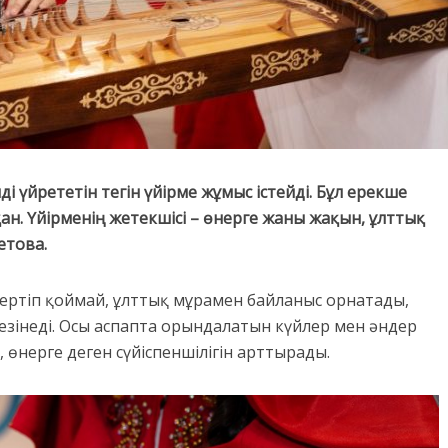
і үйрететін тегін үйірме жұмыс істейді. Бұл ерекше
ан. Үйірменің жетекшісі – өнерге жаны жақын, ұлттық
етова.
шертіп қоймай, ұлттық мұрамен байланыс орнатады,
сезінеді. Осы аспапта орындалатын күйлер мен әндер
 өнерге деген сүйіспеншілігін арттырады.