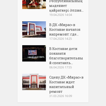
Республикасының
мәдениет
қайраткері Әлпия...
19.04.2026 14:04
В ДК «Мирас» в
Костанае начался
капремонт: где...
17.04.2026 14:25
В Костанае дети
показали
благотворительны
й спектакль...
06.04.2026 17:55
Сцену ДК «Мирас» в
Костанае ждет
капитальный
ремонт
31.03.2026 16:09