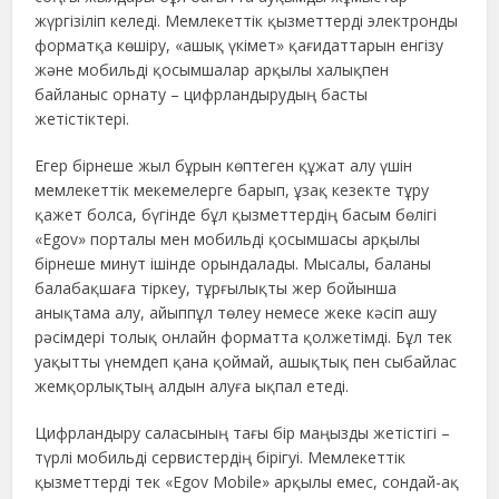
жүргізіліп келеді. Мемлекеттік қызметтерді электронды
форматқа көшіру, «ашық үкімет» қағидаттарын енгізу
және мобильді қосымшалар арқылы халықпен
байланыс орнату – цифрландырудың басты
жетістіктері.
Егер бірнеше жыл бұрын көптеген құжат алу үшін
мемлекеттік мекемелерге барып, ұзақ кезекте тұру
қажет болса, бүгінде бұл қызметтердің басым бөлігі
«Egov» порталы мен мобильді қосымшасы арқылы
бірнеше минут ішінде орындалады. Мысалы, баланы
балабақшаға тіркеу, тұрғылықты жер бойынша
анықтама алу, айыппұл төлеу немесе жеке кәсіп ашу
рәсімдері толық онлайн форматта қолжетімді. Бұл тек
уақытты үнемдеп қана қоймай, ашықтық пен сыбайлас
жемқорлықтың алдын алуға ықпал етеді.
Цифрландыру саласының тағы бір маңызды жетістігі –
түрлі мобильді сервистердің бірігуі. Мемлекеттік
қызметтерді тек «Egov Mobile» арқылы емес, сондай-ақ