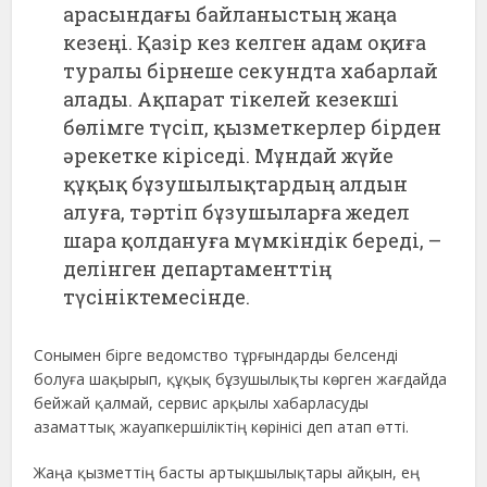
арасындағы байланыстың жаңа
кезеңі. Қазір кез келген адам оқиға
туралы бірнеше секундта хабарлай
алады. Ақпарат тікелей кезекші
бөлімге түсіп, қызметкерлер бірден
әрекетке кіріседі. Мұндай жүйе
құқық бұзушылықтардың алдын
алуға, тәртіп бұзушыларға жедел
шара қолдануға мүмкіндік береді, –
делінген департаменттің
түсініктемесінде.
Сонымен бірге ведомство тұрғындарды белсенді
болуға шақырып, құқық бұзушылықты көрген жағдайда
бейжай қалмай, сервис арқылы хабарласуды
азаматтық жауапкершіліктің көрінісі деп атап өтті.
Жаңа қызметтің басты артықшылықтары айқын, ең