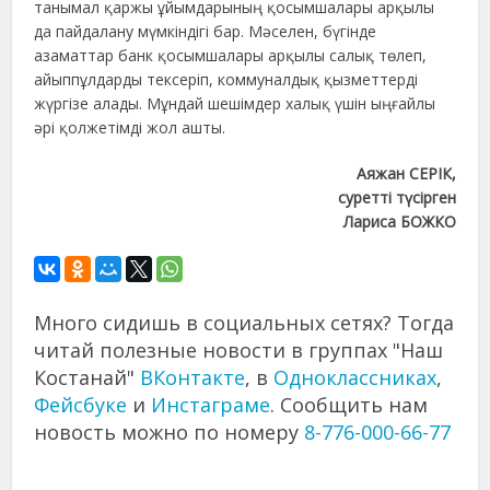
танымал қаржы ұйымдарының қосымшалары арқылы
да пайдалану мүмкіндігі бар. Мәселен, бүгінде
азаматтар банк қосымшалары арқылы салық төлеп,
айыппұлдарды тексеріп, коммуналдық қызметтерді
жүргізе алады. Мұндай шешімдер халық үшін ыңғайлы
әрі қолжетімді жол ашты.
Аяжан СЕРІК,
суретті түсірген
Лариса БОЖКО
Много сидишь в социальных сетях? Тогда
читай полезные новости в группах "Наш
Костанай"
ВКонтакте
, в
Одноклассниках
,
Фейсбуке
и
Инстаграме
. Сообщить нам
новость можно по номеру
8-776-000-66-77