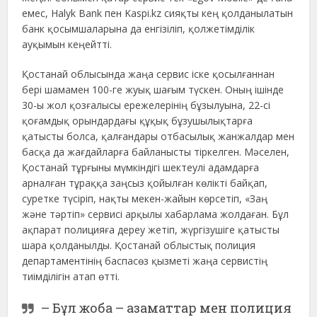
емес, Halyk Bank пен Kaspi.kz сияқты кең қолданылатын
банк қосымшаларына да енгізіліп, қолжетімділік
ауқымын кеңейтті.
Қостанай облысында жаңа сервис іске қосылғаннан
бері шамамен 100-ге жуық шағым түскен. Оның ішінде
30-ы жол қозғалысы ережелерінің бұзылуына, 22-сі
қоғамдық орындардағы құқық бұзушылықтарға
қатысты болса, қалғандары отбасылық жанжалдар мен
басқа да жағдайларға байланысты тіркелген. Мәселен,
Қостанай тұрғыны мүмкіндігі шектеулі адамдарға
арналған тұраққа заңсыз қойылған көлікті байқап,
суретке түсіріп, нақты мекен-жайын көрсетіп, «Заң
және тәртіп» сервисі арқылы хабарлама жолдаған. Бұл
ақпарат полицияға дереу жетіп, жүргізушіге қатысты
шара қолданылды. Қостанай облыстық полиция
департаментінің баспасөз қызметі жаңа сервистің
тиімділігін атап өтті.
– Бұл жоба – азаматтар мен полиция