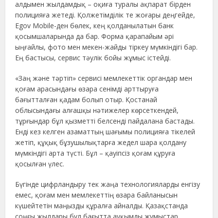
алдымен жылдамдық – оқиға туралы ақпарат бірден
полицияға жетеді. Қолжетімділік те жоғары деңгейде,
Egov Mobile-ден бөлек, кең қолданылатын банк
қосымшаларында да бар. Форма қарапайым әрі
ыңғайлы, фото мен мекен-жайды тіркеу мүмкіндігі бар.
Ең бастысы, сервис тәулік бойы жұмыс істейді.
«Заң және тәртіп» сервисі мемлекеттік органдар мен
қоғам арасындағы өзара сенімді арттыруға
бағытталған қадам болып отыр. Қостанай
облысындағы алғашқы нәтижелер көрсеткендей,
тұрғындар бұл қызметті белсенді пайдалана бастады.
Енді кез келген азаматтың шағымы полицияға тікелей
жетіп, құқық бұзушылықтарға жедел шара қолдану
мүмкіндігі арта түсті. Бұл – қауіпсіз қоғам құруға
қосылған үлес.
Бүгінде цифрландыру тек жаңа технологияларды енгізу
емес, қоғам мен мемлекеттің өзара байланысын
күшейтетін маңызды құралға айналды. Қазақстанда
соңғы жылдары бұл бағытта ауқымды жұмыстар