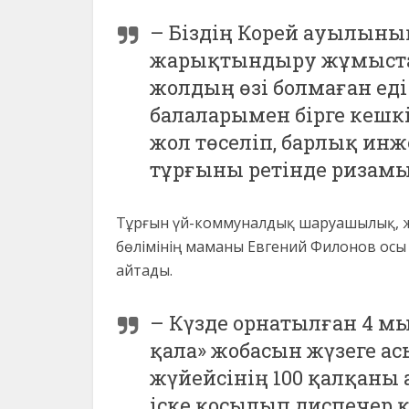
– Біздің Корей ауылын
жарықтындыру жұмыстар
жолдың өзі болмаған еді
балаларымен бірге кешкі
жол төселіп, барлық ин
тұрғыны ретінде ризамыз
Тұрғын үй-коммуналдық шаруашылық, ж
бөлімінің маманы Евгений Филонов ос
айтады.
– Күзде орнатылған 4 м
қала» жобасын жүзеге 
жүйейсінің 100 қалқаны
іске қосылып диспечер 