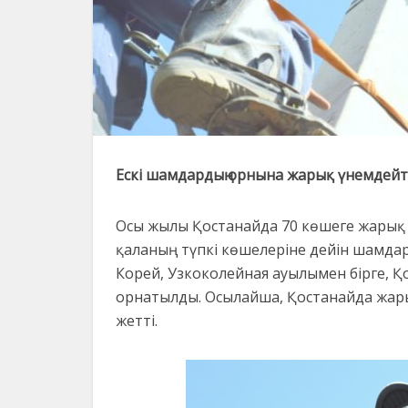
Ескі шамдардың орнына жарық үнемдей
Осы жылы Қостанайда 70 көшеге жарық
қаланың түпкі көшелеріне дейін шамдар
Корей, Узкоколейная ауылымен бірге,
орнатылды. Осылайша, Қостанайда жар
жетті.