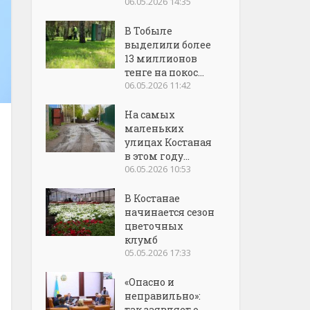
06.05.2026 14:35
В Тобыле
выделили более
13 миллионов
тенге на покос...
06.05.2026 11:42
На самых
маленьких
улицах Костаная
в этом году...
06.05.2026 10:53
В Костанае
начинается сезон
цветочных
клумб
05.05.2026 17:33
«Опасно и
неправильно»:
так заявляет о