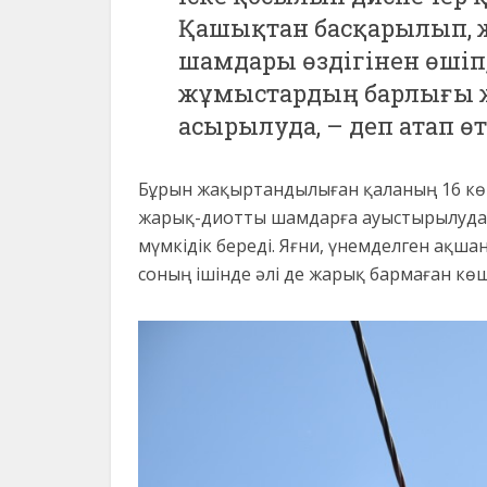
Қашықтан басқарылып, ж
шамдары өздігінен өшіп,
жұмыстардың барлығы ж
асырылуда, – деп атап ө
Бұрын жақыртандылыған қаланың 16 көш
жарық-диотты шамдарға ауыстырылуда.
мүмкідік береді. Яғни, үнемделген ақша
соның ішінде әлі де жарық бармаған кө