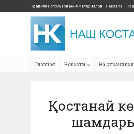
Правила использования материалов
Реклама
Под
Главная
Новости
На страницах
Қостанай к
шамдары