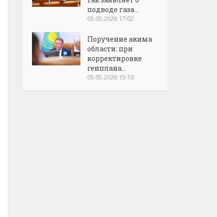
подводе газа...
05.05.2026 17:02
Поручение акима
области: при
корректировке
генплана...
05.05.2026 15:10