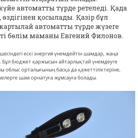
үйе автоматты түрде ретеледі. Қада
 өздігінен қосылады. Қазір бұл
артылай автоматты түрде жүзеге
тті бөлім маманы Евгений Филонов.
есіндегі ескі энергия үнемдейтін шамдар, жаңа
 Бұл бюджет қаржысын айтарлықтай үнемдеуге
ны облыс орталығының басқа да қажеттіліктеріне,
шелерге шам орнатуға жұмсауға болады.