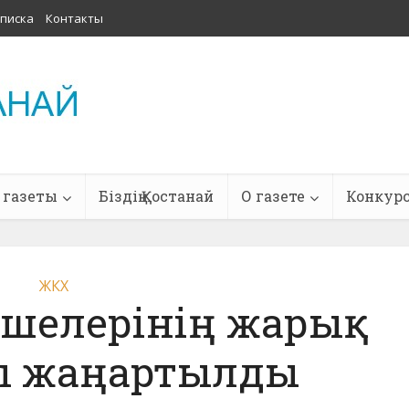
писка
Контакты
 газеты
Біздің Қостанай
О газете
Конкур
ЖКХ
өшелерінің жарық
 жаңартылды