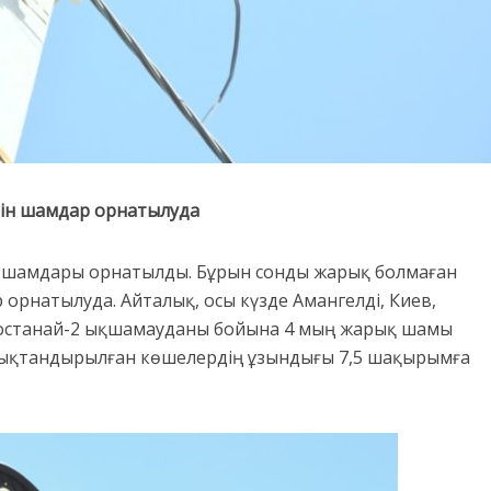
тін шамдар орнатылуда
 шамдары орнатылды. Бұрын сонды жарық болмаған
 орнатылуда. Айталық, осы күзде Амангелді, Киев,
 Қостанай-2 ықшамауданы бойына 4 мың жарық шамы
ықтандырылған көшелердің ұзындығы 7,5 шақырымға