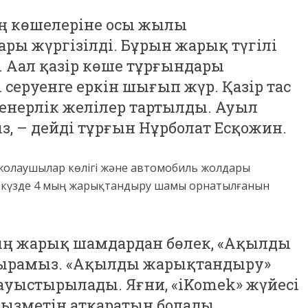
ың көшелеріне осы жылы
ы жүргізілді. Бұрын жарық түгілі
. Аал қазір көше тұрғындары
 серуенге еркін шығып жүр. Қазір тас
женерлік желілер тартылды. Ауыл
, – дейді тұрғын Нұрболат Есқожин.
олаушылар көлігі және автомобиль жолдары
ы күзде 4 мың жарықтандыру шамы орнатылғанын
ың жарық шамдардан бөлек, «Ақылды
асырамыз. «Ақылды жарықтандыру»
 ауыстырылады. Яғни, «iKomek» жүйесі
қызметін атқаратын болады.