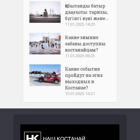
Қобыланды батыр
даңғылы: тарихы,
бүгінгі күні және...
11.01.2025 14:20
Какие зимние
забавы доступны
костанайцам?
11.01.2025 09:25
Какие события
пройдут на этих
выходных в
Костанае?
10.01.2025 14:21