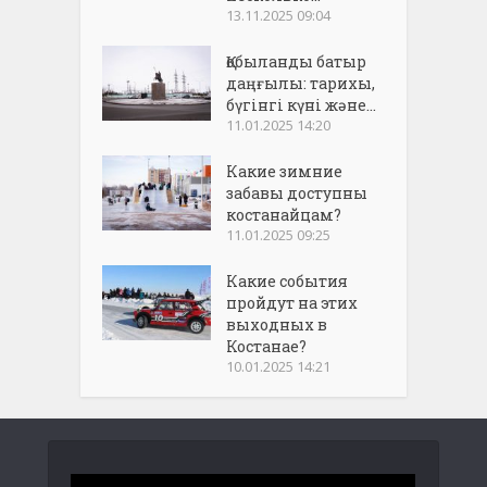
13.11.2025 09:04
Қобыланды батыр
даңғылы: тарихы,
бүгінгі күні және...
11.01.2025 14:20
Какие зимние
забавы доступны
костанайцам?
11.01.2025 09:25
Какие события
пройдут на этих
выходных в
Костанае?
10.01.2025 14:21