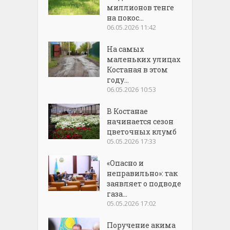
миллионов тенге
на покос...
06.05.2026 11:42
На самых
маленьких улицах
Костаная в этом
году...
06.05.2026 10:53
В Костанае
начинается сезон
цветочных клумб
05.05.2026 17:33
«Опасно и
неправильно»: так
заявляет о подводе
газа...
05.05.2026 17:02
Поручение акима