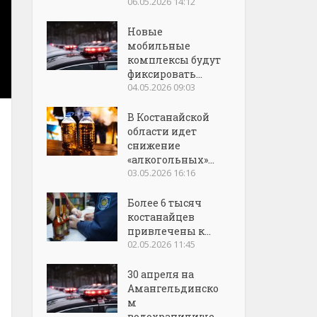
06.05.2026 14:12
Новые
мобильные
комплексы будут
фиксировать...
04.05.2026 09:03
В Костанайской
области идет
снижение
«алкогольных»...
03.05.2026 16:16
Более 6 тысяч
костанайцев
привлечены к...
02.05.2026 11:45
30 апреля на
Амангельдинско
м
водохранилище