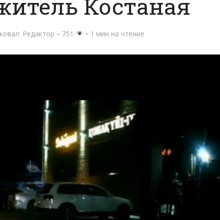
житель Костаная
ковал:
Редактор
751
1 мин на чтение