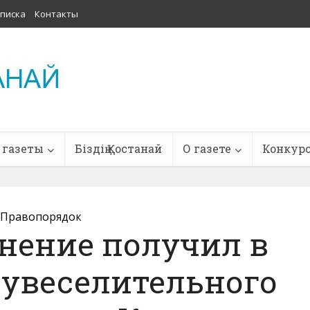
писка
Контакты
 газеты
Біздің Қостанай
О газете
Конкур
Правопорядок
нение получил в
 увеселительного