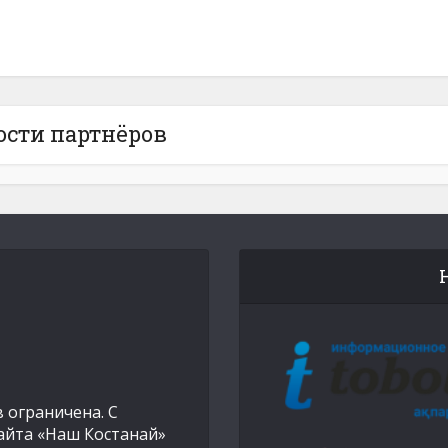
ости партнёров
 ограничена. С
айта «Наш Костанай»