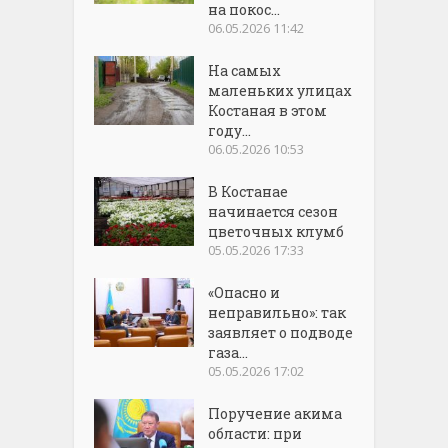
на покос...
06.05.2026 11:42
На самых
маленьких улицах
Костаная в этом
году...
06.05.2026 10:53
В Костанае
начинается сезон
цветочных клумб
05.05.2026 17:33
«Опасно и
неправильно»: так
заявляет о подводе
газа...
05.05.2026 17:02
Поручение акима
области: при