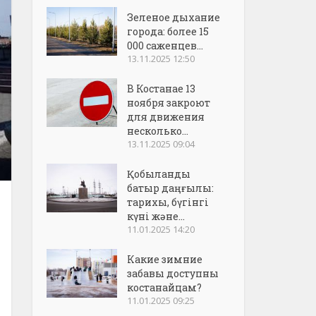
Зеленое дыхание
города: более 15
000 саженцев...
13.11.2025 12:50
В Костанае 13
ноября закроют
для движения
несколько...
13.11.2025 09:04
Қобыланды
батыр даңғылы:
тарихы, бүгінгі
күні және...
11.01.2025 14:20
Какие зимние
забавы доступны
костанайцам?
11.01.2025 09:25