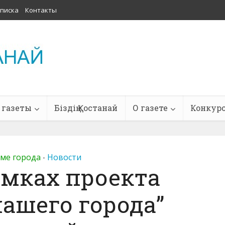
писка
Контакты
 газеты
Біздің Қостанай
О газете
Конкур
тме города
Новости
•
амках проекта
ашего города”