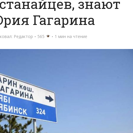
станайцев, знают
Юрия Гагарина
ковал:
Редактор
565
1 мин на чтение