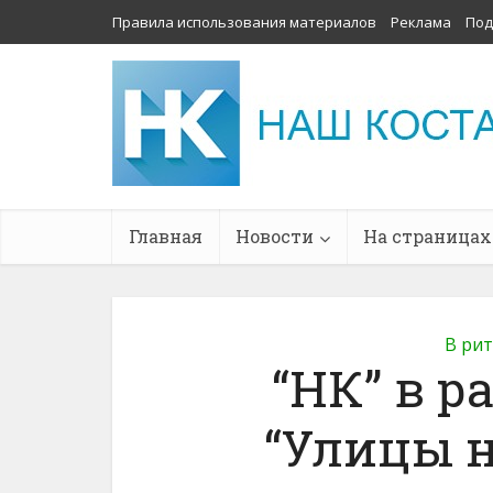
Правила использования материалов
Реклама
Под
Главная
Новости
На страницах
В ри
“НК” в р
“Улицы н