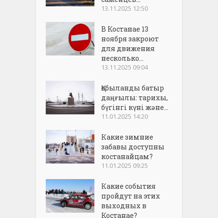
13.11.2025 12:50
В Костанае 13
ноября закроют
для движения
несколько...
13.11.2025 09:04
Қобыланды батыр
даңғылы: тарихы,
бүгінгі күні және...
11.01.2025 14:20
Какие зимние
забавы доступны
костанайцам?
11.01.2025 09:25
Какие события
пройдут на этих
выходных в
Костанае?