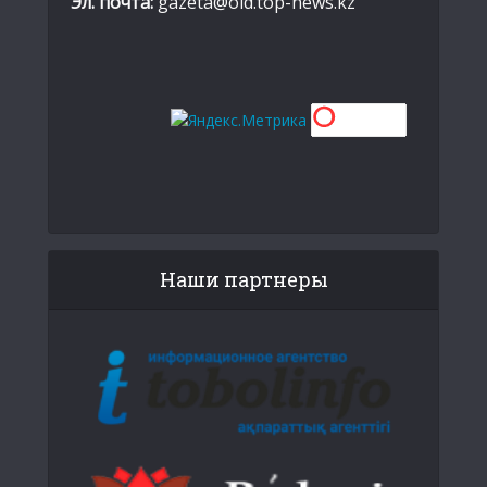
Эл. почта:
gazeta@old.top-news.kz
Наши партнеры